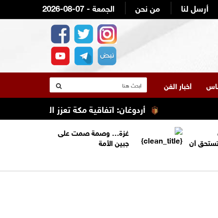
أرسل لنا
من نحن
2026-08-07 - الجمعة
لناس
أخبار الفن
أردوغان: اتفاقية مكة تعزز التعاون الأمني ولا 
غزة… وصمة صمت على
تستحق أن
جبين الأمة