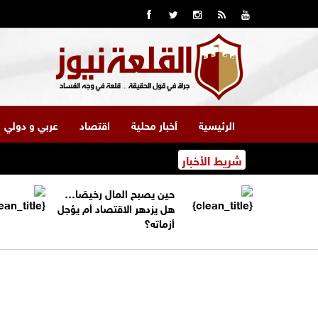
الرئيسية
أخبار محلية
اقتصاد
عربي و دولي
شريط الأخبار
حين يصبح المال رخيصًا…
هل يزدهر الاقتصاد أم يؤجل
أزماته؟