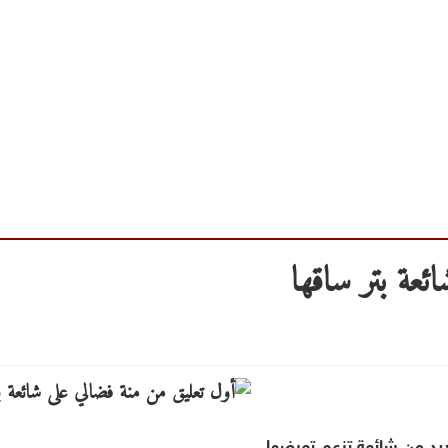
ئعة بتر ساقها
ديد من شائعة تزعم تعرضها