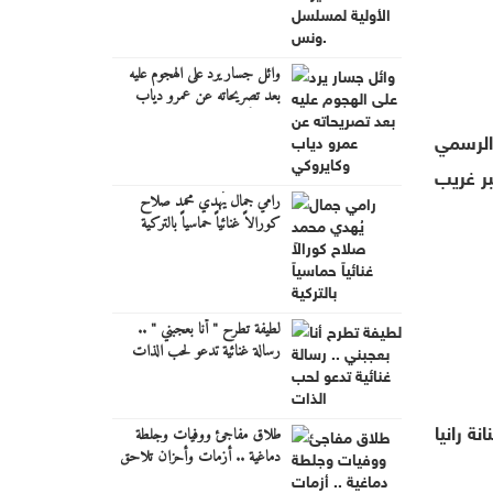
وائل جسار يرد على الهجوم عليه
بعد تصريحاته عن عمرو دياب
وكايروكي
الرسمي
ر غريب
رامي جمال يُهدي محمد صلاح
كورالاً غنائياً حماسياً بالتركية
لطيفة تطرح " أنا بعجبني " ..
رسالة غنائية تدعو لحب الذات
ة رانيا
طلاق مفاجئ ووفيات وجلطة
دماغية .. أزمات وأحزان تلاحق
فنانين مصريين