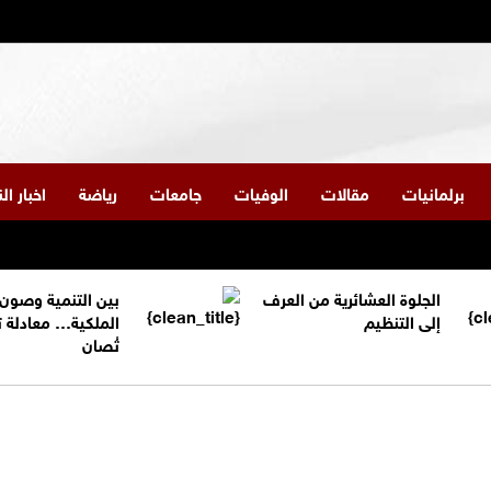
برلمانيات
مقالات
الوفيات
جامعات
رياضة
اخبار ا
الجلوة العشائرية من العرف
بين التنمية وصون
إلى التنظيم
الملكية… معادلة 
تُصان