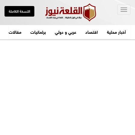
Togg
النسخة الكاملة
navig
أخبار محلية
اقتصاد
عربي و دولي
برلمانيات
مقالات