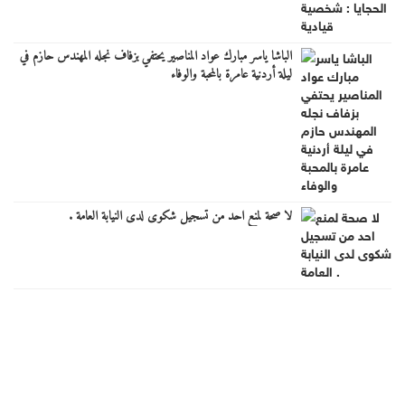
الباشا ياسر مبارك عواد المناصير يحتفي بزفاف نجله المهندس حازم في
ليلة أردنية عامرة بالمحبة والوفاء
لا صحة لمنع احد من تسجيل شكوى لدى النيابة العامة .