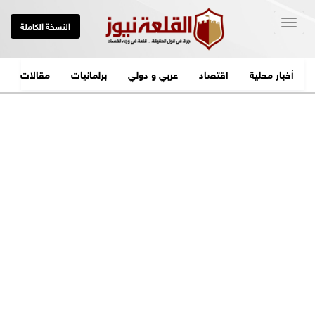
Togg
النسخة الكاملة
navig
أخبار محلية
اقتصاد
عربي و دولي
برلمانيات
مقالات