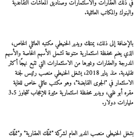
في ذلك العقارات والاستثمارات وصناديق المعاشات التقاعدية
والبنوك والمكاتب العائلية.
بالإضافة إلى ذلك، يمتلك ويدير الحنيطي مكتبه العائلي الخاص،
الذي يضم محفظة استثمارية متنوعة تشمل الأسهم الخاصة والأسهم
المدرجة والعقارات وغيرها من الاستثمارات التي تتبع نهجًا أكثر
تقليدية. منذ يناير 2018، يشغل الحنيطي منصب رئيس لجنة
الاستثمار في "الجوى القابضة"، وهو مكتب عائلي خاص للغاية
مقره أبو ظبي، ويدير محفظة استثمارية مثيرة للإعجاب تتجاوز 3.5
مليارات دولار.
يشغل الحنيطي منصب المدير العام لشركة "تملّك العقارية" و"تملّك