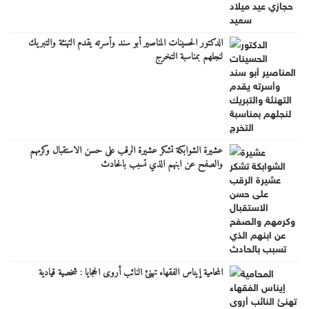
الدكتور الحسينات المناصير أبو سند وأسرته يقدم التهنئة والتبريك
لنجلهم بمناسبة التخرج
عشيرة الشوابكة تشكر عشيرة الرقب على حسن الاستقبال وكرمهم
والصفح عن ابنهم الذي تسبب بالحادث
المحامية إيناس الفقهاء تهنئ النائب أروى الحجايا : شخصية قيادية