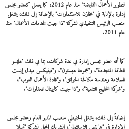
لتطوير الأعمال القابضة" منذ عام 2012، كما يعمل كعضو مجلس
إدارة بالإنابة في "مخازن للاستثمارات" بالإضافة إلى ذلك، يشغل
منصب الرئيس التنفيذي لشركة "ذا جيت لخدمات الأعمال" منذ
عام 2011.
كما أنه عضو مجلس إدارة في عدة شركات، بما في ذلك "هايسو
للطاقة المتجددة"، و"مجموعة هيستون"، و"فينيكس ميدل إيست
للسلامة وهندسة مكافحة الحرائق"، و"قادة الأعمال العرب"،
و"شركة الخليج للتنمية"، و"ذا جيت كابيتال للعقارات".
إضافةً إلى ذلك، يشغل الحنيطي منصب المدير العام وعضو مجلس
الإدارة في "هايتس للاستثمار"، الشريك المحلي لشركة "تسلا