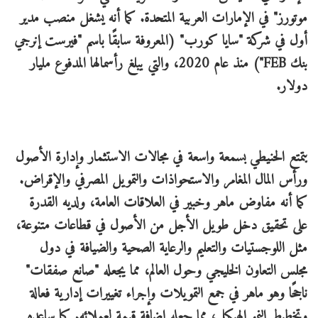
موتورز" في الإمارات العربية المتحدة. كما أنه يشغل منصب مدير
أول في شركة "سايا كورب" (المعروفة سابقًا باسم "فيرست إنرجي
بنك FEB") منذ عام 2020، والتي يبلغ رأسمالها المدفوع مليار
دولار.
يتمتع الحنيطي بسمعة واسعة في مجالات الاستثمار وإدارة الأصول
ورأس المال المغامر والاستحواذات والتمويل المصرفي والإقراض.
كما أنه مفاوض ماهر وخبير في العلاقات العامة، ولديه القدرة
على تحقيق دخل طويل الأجل من الأصول في قطاعات متنوعة،
مثل اللوجستيات والتعليم والرعاية الصحية والضيافة في دول
مجلس التعاون الخليجي وحول العالم، مما يجعله "صانع صفقات"
ناجحًا وهو ماهر في جمع التمويلات وإجراء تغييرات إدارية فعالة
وتخطيط النمو الهيكلي، مما جعله إضافة قيمة لعملائه. كما ساعده