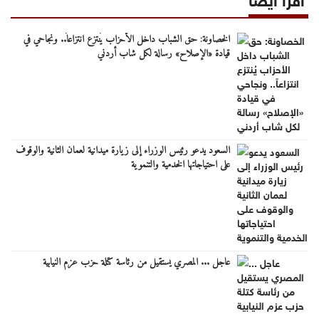
الخصاونة: حق الشباب داخل الأحزاب يُنتزع انتزاعاً.. ونجاحي في
قيادة «الإصلاح» رسالة لكل شاب أردني
السعود يدعو رئيس الوزراء إلى زيارة ميدانية لعمان الثانية والوقوف
على احتياجاتها الخدمية والتنموية
عاجل ... المصري يستقيل من رئاسة كتلة حزب عزم النيابية