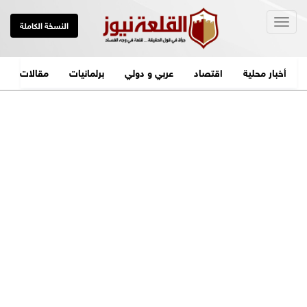
Togg
النسخة الكاملة
navig
أخبار محلية
اقتصاد
عربي و دولي
برلمانيات
مقالات