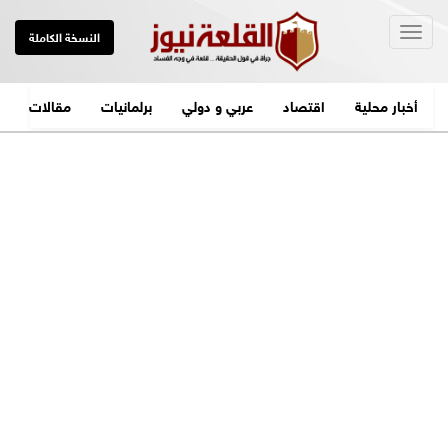
Togg
النسخة الكاملة
navig
أخبار محلية
اقتصاد
عربي و دولي
برلمانيات
مقالات