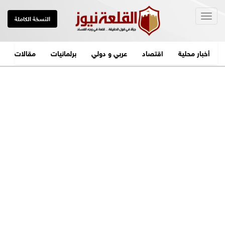
Togg
النسخة الكاملة
navig
أخبار محلية
اقتصاد
عربي و دولي
برلمانيات
مقالات