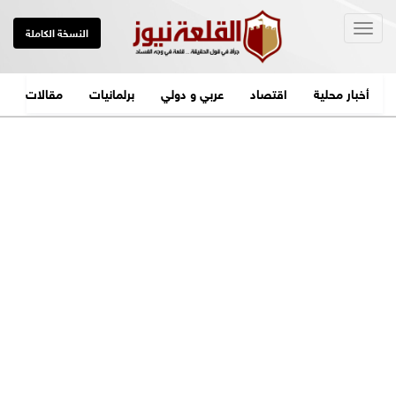
Togg
النسخة الكاملة
navig
أخبار محلية
اقتصاد
عربي و دولي
برلمانيات
مقالات