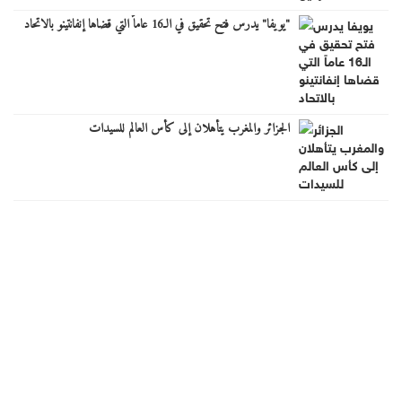
"يويفا" يدرس فتح تحقيق في الـ16 عاماً التي قضاها إنفانتينو بالاتحاد
الجزائر والمغرب يتأهلان إلى كأس العالم للسيدات