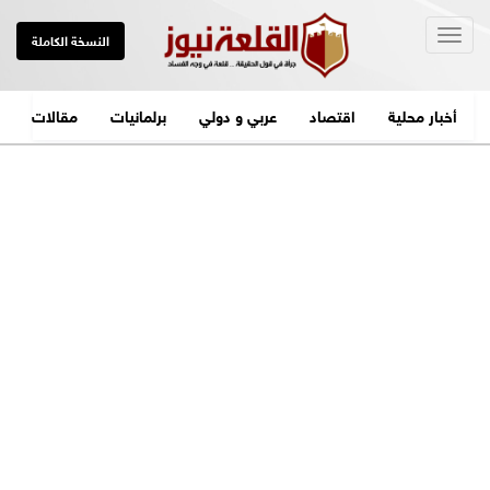
Togg
النسخة الكاملة
navig
أخبار محلية
اقتصاد
عربي و دولي
برلمانيات
مقالات