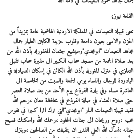
جمال مجاهد حمود النعيمات في ذمة الله
القلعة نيوز؛
تنعى قبيلة النعيمات في المملكة الاردنية الهاشمية عامة بمزيداً من
الحزن والاسى بعيون دامعة وقلوب حزينة الكابتن الطيار جمال
مجاهد النعيمات "ابومجدي"وسيشيع جثمان المغفورله بأذن الله من
بعد صلاة الجمعة من مسجد سحاب الكبير الى مقبرة سحاب تقبل
التعازي في منزل المغورله بأذن الله الكائن في إسكان الصيادلة في
اليادودة للرجال والنساء يومي الجمعة والسبت من الخامسة الى
العاشرة مساء وفي بلدة الفرذخ يوم الأحد من بعد صلاة العصر
حتى صلاة العشاء في صالة الفرذخ في محافظة معان ،رحم الله
فقيد قبيلة النعيمات البار "ابومجدي"التي ترك اثرا كبيرا في نفوس
محبيه ،روح وريحان الى جنات الخلود ،رحمك الله واسكنك فسيح
جنانه ،نسأل الله العلي القدير ان يتقبلك من الصالحين ،وينزل