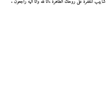
شأبيب المغفرة على روحك الطاهرة ،انا لله وانا اليه راجعون .