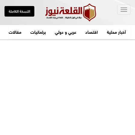
Togg
النسخة الكاملة
navig
أخبار محلية
اقتصاد
عربي و دولي
برلمانيات
مقالات