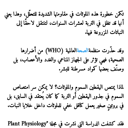
تكمن خطورة هذه الملوثات في مقاومتها الشديدة للتحلّل، وهذا يعني
أنها قد تظل في التربة لعشرات السنوات، لتنتقل لاحقًا إلى
النباتات المزروعة فيها.
وقد حذّرت منظمة
الصحة
العالمية (WHO) من أضرارها
الصحية؛ فهي تؤثر على الجهاز المناعي والغدد والأعصاب، بل
وصنّف بعضها كمواد مسرطنة للبشر.
لماذا يمتص اليقطين السموم والملوثات؟ لا يمكن سر امتصاص
السموم في جذور اليقطين أو التربة كما كان يُعتقد في السابق، بل
في بروتينٍ صغير يعمل كناقل خفي للملوثات داخل خلايا النبات.
فقد كشفت الدراسة التي نشرت في مجلة "Plant Physiology