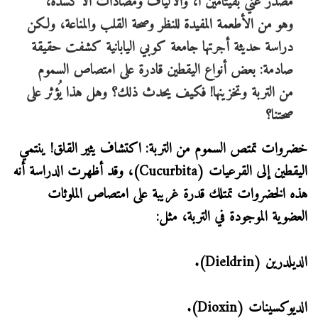
مصدرٌ غني بفيتامين أ، والألياف ومضادات الأكسدة،
وهو من الأطعمة المفيدة للنظر وصحة القلب والمناعة، ولكن
دراسة حديثة أجرتها جامعة كوبي اليابانية كشفت حقيقة
صادمة: بعض أنواع اليقطين قادرة على امتصاص السموم
من التربة وتخزينها! فكيف يحدث ذلك؟ وهل هذا يُؤثر على
صحتنا؟
خضروات تمتص السموم من التربة: اكتشاف يثير القلق! ينتمي
اليقطين إلى القرعيات (Cucurbita)، وقد أظهرت الدراسة أنه
هذه الخضروات تمتلك قدرة غريبة على امتصاص الملوثات
العضوية الموجودة في التربة، مثل:
الديلدرين (Dieldrin).
الديوكسينات (Dioxin).