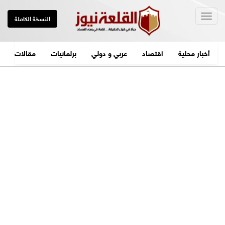
Togg
النسخة الكاملة
navig
أخبار محلية
اقتصاد
عربي و دولي
برلمانيات
مقالات