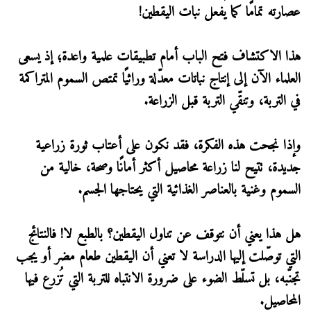
عصارته تمامًا كما يفعل نبات اليقطين!
هذا الاكتشاف فتح الباب أمام تطبيقات علمية واعدة؛ إذ يسعى
العلماء الآن إلى إنتاج نباتات معدّلة وراثيًا تمتص السموم المتراكمة
في التربة، وتنقّي التربة قبل الزراعة.
وإذا نجحت هذه الفكرة، فقد نكون على أعتاب ثورة زراعية
جديدة، تتيح لنا زراعة محاصيل أكثر أمانًا وصحة، خالية من
السموم وغنية بالعناصر الغذائية التي يحتاجها الجسم.
هل هذا يعني أن نتوقف عن تناول اليقطين؟ بالطبع لا! فالنتائج
التي توصّلت إليها الدراسة لا تعني أن اليقطين طعام مضر أو يجب
تجنّبه، بل تسلّط الضوء على ضرورة الانتباه للتربة التي تُزرع فيها
المحاصيل.