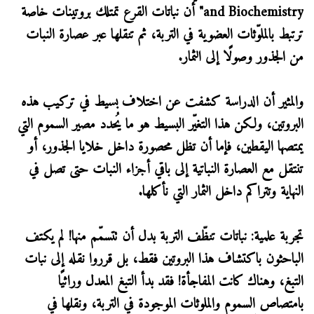
and Biochemistry" أن نباتات القرع تمتلك بروتينات خاصة
ترتبط بالملوّثات العضوية في التربة، ثم تنقلها عبر عصارة النبات
من الجذور وصولًا إلى الثمار.
والمثير أن الدراسة كشفت عن اختلاف بسيط في تركيب هذه
البروتين، ولكن هذا التغيّر البسيط هو ما يُحدد مصير السموم التي
يمتصها اليقطين، فإما أن تظل محصورة داخل خلايا الجذور، أو
تنتقل مع العصارة النباتية إلى باقي أجزاء النبات حتى تصل في
النهاية وتتراكم داخل الثمار التي نأكلها.
تجربة علمية: نباتات تنظّف التربة بدل أن تتسمّم منها! لم يكتف
الباحثون باكتشاف هذا البروتين فقط، بل قرروا نقله إلى نبات
التبغ، وهناك كانت المفاجأة! فقد بدأ التبغ المعدل وراثيًا
بامتصاص السموم والملوثات الموجودة في التربة، ونقلها في