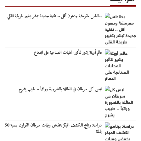
بطاطس مقرمشة ودهون أقل .. تقنية جديدة تبشر بتغيير طريقة القلي
عالم أوبئة يشير لتأثير المحليات الصناعية على الدماغ
ليس كل سرطان في العائلة بالضرورة وراثياً .. طبيب يشرح
دراسة: برنامج الكشف المبكر يخفض وفيات سرطان القولون بنسبة 50
بالمئة