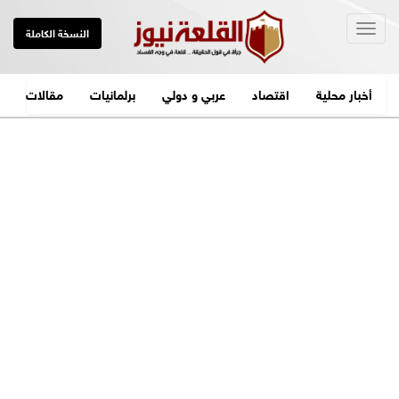
Togg
النسخة الكاملة
navig
أخبار محلية
اقتصاد
عربي و دولي
برلمانيات
مقالات