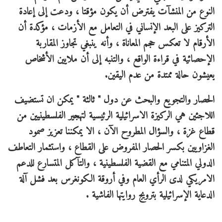
النوع من المنشآت يفترض أن يكون مؤقتا ، ودعت إلى إعادة
التركيز على البعد الإنساني في التعامل مع الأزمات ، مؤكدة أن
الأرقام لا تعكس حجم المعاناة ، وأنه ينبغي تجاوز المقاربة
الإحصائية في قراءة الواقع ، والتنبه إلى أن ملايين الأشخاص
يعيشون حالة ممتدة من عدم اليقين.
الحصار والتجويع والبحث عن دول " ثالثة " يمكن ان تستضيف
اللاجئين هي الركيزة الاسرائيلية الرئيسية لتهجير الفلسطينيين من
قطاع غزة ، والسؤال المطروح الآن ، الا يمكننا تعزيز صمود
الغزاويين بكسر الحصار المفروض على القطاع ، واستثمار التعاطف
الدولي المتنامي مع القضية الفلسطينية ، والتآكل المتسارع للدعم
الامريكي لدى الرأي العام وفي أروقة الكونغرس بعد فشل آلة
الدعاية الإسرائيلية بترويج روايتها الفاشية .