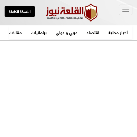
Togg
النسخة الكاملة
navig
أخبار محلية
اقتصاد
عربي و دولي
برلمانيات
مقالات