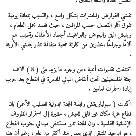
عطش حادة واسعة النطاق .
تفشي القوارض والحشرات بشكل واسع ، والتسبب بمعاناة يومية
تفوق آثار القصف حسب المراقبين ، حيث تفسد مجمل الطعام ،
وينهش البق والبعوض والبراغيث أجساد الأطفال وتسبب لهم
آلامًا وجراحًا ،محذرين من كارثة صحية متفاقمة تنذر بتفشي الأوبئة
.
كشفت تقديرات أممية ،عن وجود ما يزيد على ( 8 ) آلاف
جثة لفلسطينيين تحت أنقاض المباني المدمرة في القطاع بعد حرب
إبادة استمرت لعامين .
اكدت ( سبولياريتش رئيسة اللجنة الدولية للصليب الأحمر) بان
قطاع غزة مكان غير قابل للعيش ، مشيرة إلى استمرار الظروف
الإنسانية القاسية ، وان اللجنة تدير مستشفى ميداني جنوب القطاع
، هو الوحيد المتبقي الذي يعمل منذ أكثر من عام ، رغم أن هذا