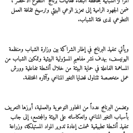
المراكز الشبابية بمحافظة البلقاء فعاليات برنامج "التطوع الأخضر”،
ضمن الجهود الرامية إلى تعزيز الوعي البيئي وترسيخ ثقافة العمل
التطوعي لدى فئة الشباب.
ويأتي تنفيذ البرنامج في إطار الشراكة بين وزارة الشباب ومنظمة
اليونيسف، بهدف نشر مفاهيم المسؤولية البيئية وتمكين الشباب من
المساهمة الفاعلة في حماية البيئة من خلال أنشطة تفاعلية وورش
عمل متخصصة تتناول قضايا التغير المناخي وآثاره المختلفة.
وتضمن البرنامج عدداً من المحاور التوعوية والعملية، أبرزها التعريف
بأسباب التغير المناخي وانعكاساته على البيئة والمجتمع، إلى جانب
تنفيذ أنشطة تطبيقية شملت إعادة تدوير المواد المستهلكة، وزراعة