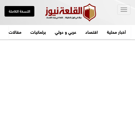
Togg
النسخة الكاملة
navig
أخبار محلية
اقتصاد
عربي و دولي
برلمانيات
مقالات