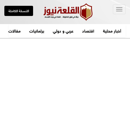
Togg
النسخة الكاملة
navig
أخبار محلية
اقتصاد
عربي و دولي
برلمانيات
مقالات