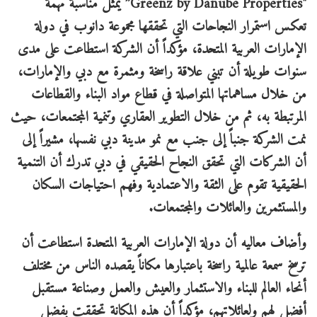
"Greenz by Danube Properties” يمثل مناسبة مهمة
تعكس استمرار النجاحات التي تحققها مجموعة دانوب في دولة
الإمارات العربية المتحدة، مؤكداً أن الشركة استطاعت على مدى
سنوات طويلة أن تبني علاقة راسخة ومثمرة مع دبي والإمارات،
من خلال مساهماتها المتواصلة في قطاع مواد البناء والقطاعات
المرتبطة به، ثم من خلال التطوير العقاري وتنمية المجتمعات، حيث
نمت الشركة جنباً إلى جنب مع نمو مدينة دبي نفسها، مشيراً إلى
أن الشركات التي تحقق النجاح الحقيقي في دبي تدرك أن التنمية
الحقيقية تقوم على الثقة والاعتمادية وفهم احتياجات السكان
والمستثمرين والعائلات والمجتمعات.
وأضاف معاليه أن دولة الإمارات العربية المتحدة استطاعت أن
ترسخ سمعة عالمية راسخة باعتبارها مكاناً يقصده الناس من مختلف
أنحاء العالم للبناء والاستثمار والعيش والعمل وصناعة مستقبل
أفضل لهم ولعائلاتهم، مؤكداً أن هذه المكانة تحققت بفضل