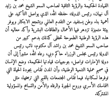
القيادة الحكيمة والرؤية الثاقبة لصاحب السمو الشيخ محمد بن زايد
آل نهيان، رئيس الدولة، حفظه الله، الذي يواصل التأكيد على
أهمية بناء وطن يستفيد من التقدم العالمي ويشجع الابتكار ويوفر
بيئة متميزة تزدهر فيها الأعمال والطاقات البشرية وأكد معاليه أن
هذه الرؤية الوطنية الطموحة تحظى كذلك بدعم كبير من
صاحب السمو الشيخ محمد بن راشد آل مكتوم، نائب رئيس
الدولة رئيس مجلس الوزراء حاكم دبي، رعاه الله، مشيراً إلى أن
دولة الإمارات تواصل، بتوجيهات قيادتها الحكيمة، وضع الإنسان
في صميم عملية التنمية الوطنية، وأن المدن تُقاس بجودة الحياة التي
توفرها لسكانها، فيما تُقاس المجتمعات بالقيم التي ترسخها، مثل
التماسك الأسري وروح الجيرة والرفاه والأمن والتسامح والمسؤولية
المشتركة.