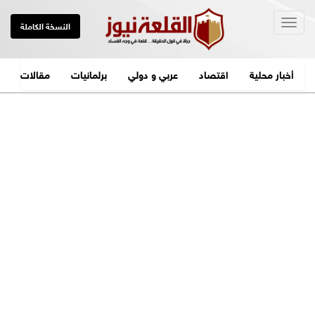
Togg
النسخة الكاملة
navig
أخبار محلية
اقتصاد
عربي و دولي
برلمانيات
مقالات