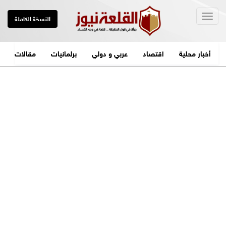
Togg
النسخة الكاملة
navig
أخبار محلية
اقتصاد
عربي و دولي
برلمانيات
مقالات