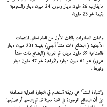
ما يقارب 26 مليون دينار وسوريا 24 مليون دينار والسعودية
بقيمة نحو 23 مليونا.
وشملت الصادرات بالثلث الأول من العام الحالي المنتجات
الأجنبية ( البضائع ذات منشأ أجنبي) بقيمة 201 مليون دينار
فالصناعية 69 مليون دينار، ثم العربية (البضائع ذات منشأ
عربي) نحو 61 مليون دينار، والزراعية نحو 47 مليون دينار
وغيرها .
و"شهادة المنشأ" هي وثيقة تستخدم في التجارة الدولية للمصادقة
على أن البضائع الموجودة في شحنة معينة قد تم إنتاجها أو تصنيعها