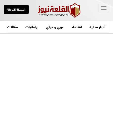
Togg
النسخة الكاملة
navig
أخبار محلية
اقتصاد
عربي و دولي
برلمانيات
مقالات