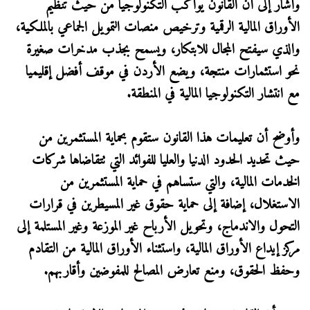
وأشار إلى أن القانون يواكب التكنولوجيا من حيث تنظيم
الأوراق المالية الرقمية وترخيص منصات التمويل الجماعي بالملكية،
والذي سيفتح المجال للابتكار، ويسمح بجذب مدخرات صغيرة
نحو استثمارات منتجة، ويضع الأردن في موقف أفضل إقليميا
مع انتشار التكنولوجيا المالية في المنطقة.
وأوضح أن تعليمات هذا القانون ستقوم بحماية المستثمرين من
حيث تحديد الحدود الدنيا والعليا للفوائد التي تتقاضاها شركات
الخدمات المالية، والتي ستساهم في حماية المستثمرين من
الاستغلال، إضافة إلى حماية حقوق غير المسيطرين في قرارات
التحول والاندماج، وتحويل الأرباح غير الموزعة وغير المستلمة إلى
مركز إيداع الأوراق المالية، واستثناء الأوراق المالية من التقادم
وحفظ الحقوق، ومنع تعارض المصالح للمفوضين وأقاربهم.