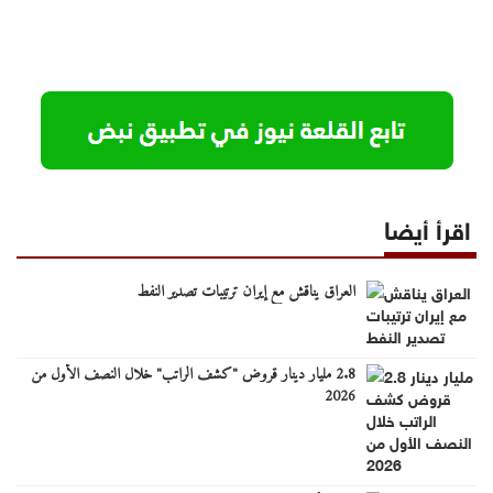
اقرأ أيضا
العراق يناقش مع إيران ترتيبات تصدير النفط
2.8 مليار دينار قروض "كشف الراتب" خلال النصف الأول من
2026