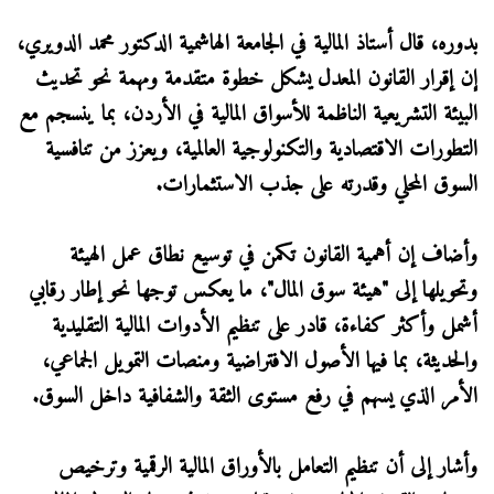
بدوره، قال أستاذ المالية في الجامعة الهاشمية الدكتور محمد الدويري،
إن إقرار القانون المعدل يشكل خطوة متقدمة ومهمة نحو تحديث
البيئة التشريعية الناظمة للأسواق المالية في الأردن، بما ينسجم مع
التطورات الاقتصادية والتكنولوجية العالمية، ويعزز من تنافسية
السوق المحلي وقدرته على جذب الاستثمارات.
وأضاف إن أهمية القانون تكمن في توسيع نطاق عمل الهيئة
وتحويلها إلى "هيئة سوق المال"، ما يعكس توجها نحو إطار رقابي
أشمل وأكثر كفاءة، قادر على تنظيم الأدوات المالية التقليدية
والحديثة، بما فيها الأصول الافتراضية ومنصات التمويل الجماعي،
الأمر الذي يسهم في رفع مستوى الثقة والشفافية داخل السوق.
وأشار إلى أن تنظيم التعامل بالأوراق المالية الرقمية وترخيص