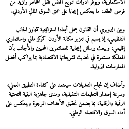
الاستثمارية، ويوفر أدوات تنويع أفضل تقلل المخاطر وتزيد من
فرص العائد، ما ينعكس إيجابا على عمق السوق المالي الأردني.
وبين الدويري أن القانون يحمل أبعادا استراتيجية تتجاوز الجانب
التنظيمي، إذ يسهم في تعزيز مكانة الأردن كمركز مالي واستثماري
إقليمي، ويبعث برسائل إيجابية للمستثمرين المحليين والأجانب بأن
المملكة مستمرة في تحديث تشريعاتها الاقتصادية بما يواكب أفضل
الممارسات الدولية.
وأضاف إن نجاح التعديلات سيعتمد على كفاءة التطبيق العملي،
وسرعة إصدار التعليمات التنفيذية، ومدى جاهزية البنية التحتية
الرقمية والرقابية، بما يضمن تحقيق الأهداف المرجوة وينعكس على
أداء السوق والاقتصاد الوطني.