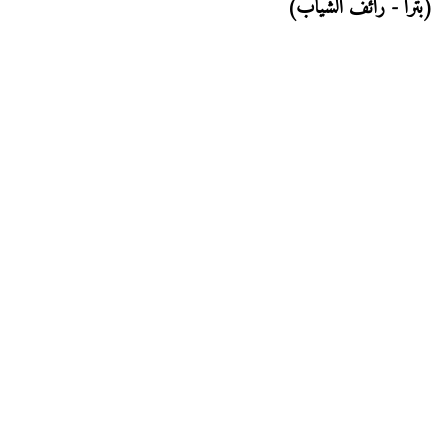
(بترا - رائف الشياب)