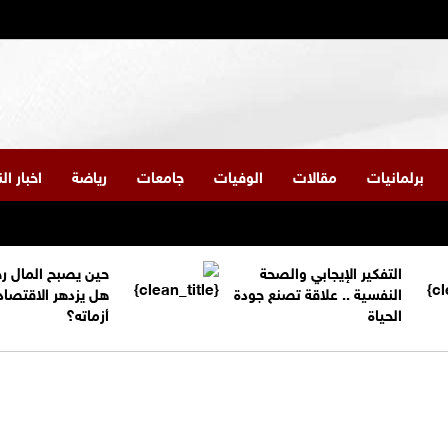
برلمانيات
مقالات
الوفيات
جامعات
رياضة
اخبار ا
التفكير الإيجابي والصحة
حين يصبح المال ر
النفسية .. علاقة تصنع جودة
هل يزدهر الاقتصاد
الحياة
أزماته؟