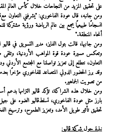
على تحقيق المزيد من النجاحات خلال كأس العالم المقب
ومن جانبه، قال عودة الفاخوري
:
"يشرفني التعاون مع
ڤ
انسجامًا طبيعيًا يجمع بين عالم الرياضة ورؤية مشتركة ل
أنحاء المنطقة
.
"
ومن جانبها، قالت بتول الفايز، مدير التسويق في ڤاليو
ا
وتعكس مسيرة عودة
قوة المواهب الأردنية
، وتلقى ص
التعاون، نتطلع إلى تعزيز تواصلنا مع المجتمع الأردني و
وقد برز الحضور الدولي المتصاعد للفاخوري مؤخرًا بعدما
من تصويت الجماهير
.
ومن خلال هذه الشراكة، تؤكد
ڤاليو
التزامها بدعم أ
بارز مثل عودة الفاخوري، تسلط
ڤاليو
الضوء على جيل ج
تحقيق تأثير طويل الأمد، وتعزيز الطموح، وترسيخ الفخ
نبذة حول شركة ڤاليو
: