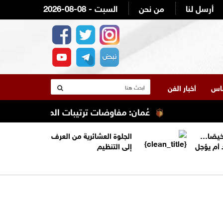
أرسل لنا
من نحن
2026-08-08 - السبت
لناس
أخبار الفن
عُمان: مفاوضات ترتيبات الملاحة في مضيق هرمز تس
خيصًا…
الجلوة العشائرية من العرف
 أم يؤجل
إلى التنظيم