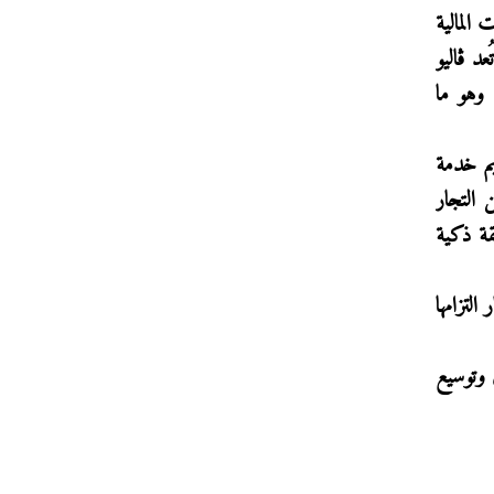
المالية
د ڤاليو
وهو ما
يم خدمة
شهراً عبر شبكة من التجار
قة ذكية
لتزامها
 وتوسيع