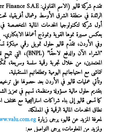
تقدم شركة ڤاليو (الاسم القانوني:
r Finance S.A.E
الرائدة في منطقة الشرق الأوسط وشمال أفريقيا، تحت مظ
أول شركة لتكنولوجيا الخدمات المالية المتخصصة في ا
يعكس مسيرة نموها القوية ونموذج أعمالها الابتكاري.
وفي الأردن، تقدّم ڤاليو حلول تمويل رقمي مبتكرة تس
"الشراء الآن والدفع لاحقًا” (
BNPL
المعتمدين، من خلال تجربة رقمية سلسة وسريعة، تُمكّ
تتماشى مع احتياجاتهم اليومية وتطلعاتهم المستقبلية.
وتأتي عمليات ڤاليو في الأردن بعد حصولها على ترخيص 
بتقديم حلول مالية مسؤولة ومنظمة، تسهم في تعزيز الشمو
كما تسعى ڤاليو إلى بناء شراكات استراتيجية مع مختلف ا
نطاق الخدمات المالية الرقمية في المملكة.
لمعرفة المزيد عن ڤاليو، يرجى زيارة
ww.valu.com.eg
ولمزيد من المعلومات، يرجى التواصل مع
: