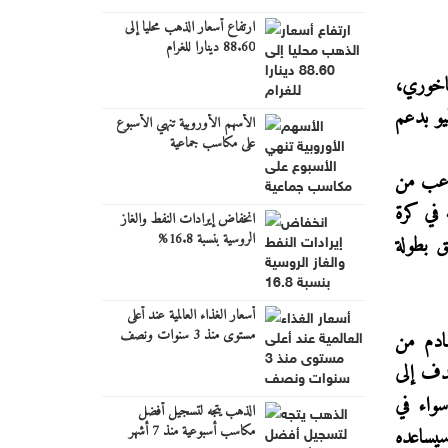
ارتفاع أسعار الذهب محليا إلى
88.60 دينارا للغرام
اخوري،
يو
بدعم
الأسهم الأوروبية تنهي الأسبوع
على مكاسب جماعية
لاعب من
 في كرة
انخفاض إيرادات النفط والغاز
الروسية بنسبة 16.8%
 بطولة
أسعار الغذاء العالمية عند أعلى
مستوى منذ 3 سنوات ونصف
قادم من
هدف إلى
سواء في
الذهب يتجه لتسجيل أفضل
مكاسب أسبوعية منذ 7 أشهر
سيساعده