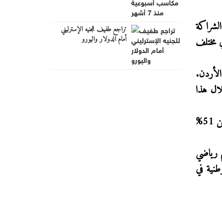
الشراكة
تراجع طفيف للجنيه الإسترليني
أمام الدولار واليورو
في مختلف
الأردن.
لال هذا
، محققًا أكثر من 51%
م رياضي
طنية في