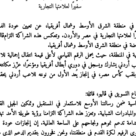
لية في منطقة الشرق الأوسط وشمال أفريقيا، عن تعيين عودة الف
ًا لعلامتها التجارية في مصر والأردن. وتعكس هذه الشراكة التزام
ڤال
رياضة في منطقة الشرق الأوسط وشمال أفريقيا
.
 في المنطقة، حيث يحمل الرقم القياسي لأعلى قيمة انتقال إجمالية ل
عب أردني يشارك ويسجل في دوري أبطال أفريقيا
ومؤخرًا، عزّز مكانته
بلقب كأس مصر، في إنجاز يُعد الأول من نوعه للاعب أردني يحقق
ع التسويق في
ڤاليو، قائلة
:
ية ضمن رسالتنا الأوسع للاستثمار في المستقبل وتمكين الجيل ال
والمبادرات الشبابية. وتعزز هذه الشراكة التزامنا برؤية طويلة الأمد ت
دامة تدعم نموهم ونجاحهم على الساحة العالمية. إن إنجازات عودة 
 الرفيع لكرة القدم في منطقتنا، ونحن فخورون بتقديم الدعم الذي 