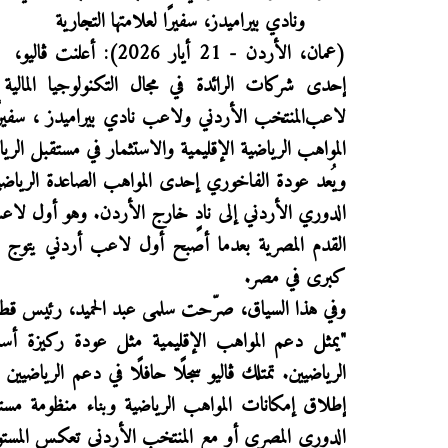
ونادي بيراميدز
، سفيرًا لعلامتها
التجارية
(عمان، الأردن - 21 أيار 2026):
أعلنت
ڤاليو،
إحدى شركات الرائدة
في مجال التكنولوجيا الما
لاعب
المنتخب الأردني ولاعب
نادي
بيراميدز
، سفير
المواهب الرياضية الإقليمية والاستثمار في مستقبل ال
ويُعد عودة الفاخوري إحدى المواهب الصاعدة الرياضية
الدوري الأردني إلى نادٍ خارج الأردن. وهو أول لا
القدم المصرية بعدما أصبح أول لاعب أردني يتوج 
كبرى في مصر
.
وفي هذا السياق، صرّحت سلمى عبد الحميد، رئيس قطا
"يمثل دعم المواهب الإقليمية مثل عودة ركيزة أساس
الرياضيين. تمتلك
ڤاليو
سجلًا حافلًا في دعم الرياضيين 
إطلاق إمكانات المواهب الرياضية وبناء منظومة مست
الدوري المصري أو مع المنتخب الأردني تعكس المستوى