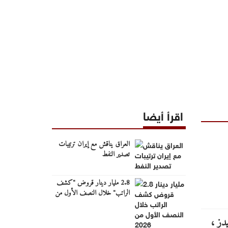
اقرأ أيضا
العراق يناقش مع إيران ترتيبات
تصدير النفط
2.8 مليار دينار قروض "كشف
الراتب" خلال النصف الأول من
2026