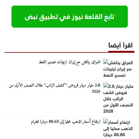
اقرأ أيضا
العراق يناقش مع إيران ترتيبات تصدير النفط
2.8 مليار دينار قروض "كشف الراتب" خلال النصف الأول من
2026
ارتفاع أسعار الذهب محليا إلى 88.60 دينارا للغرام