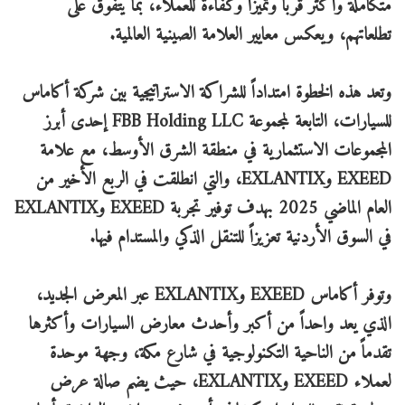
متكاملة وأكثر قرباً وتميزاً وكفاءة للعملاء، بما يتفوق على
تطلعاتهم، ويعكس معايير العلامة الصينية العالمية.
وتعد هذه الخطوة امتداداً للشراكة الاستراتيجية بين شركة أكاماس
للسيارات، التابعة لمجموعة FBB Holding LLC إحدى أبرز
المجموعات الاستثمارية في منطقة الشرق الأوسط، مع علامة
EXEED وEXLANTIX، والتي انطلقت في الربع الأخير من
العام الماضي 2025 بهدف توفير تجربة EXEED وEXLANTIX
في السوق الأردنية تعزيزاً للتنقل الذكي والمستدام فيها.
وتوفر أكاماس EXEED وEXLANTIX عبر المعرض الجديد،
الذي يعد واحداً من أكبر وأحدث معارض السيارات وأكثرها
تقدماً من الناحية التكنولوجية في شارع مكة، وجهة موحدة
لعملاء EXEED وEXLANTIX، حيث يضم صالة عرض