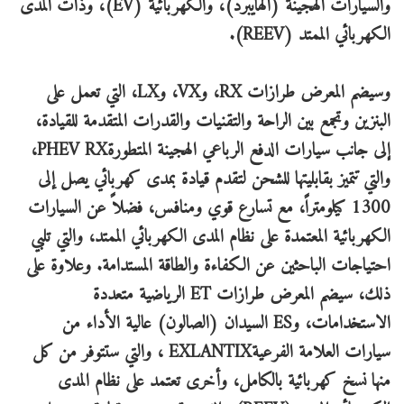
والسيارات الهجينة (الهايبرد)، والكهربائية (EV)، وذات المدى
الكهربائي الممتد (REEV).
وسيضم المعرض طرازات RX، وVX، وLX، التي تعمل على
البنزين وتجمع بين الراحة والتقنيات والقدرات المتقدمة للقيادة،
إلى جانب سيارات الدفع الرباعي الهجينة المتطورةPHEV RX،
والتي تتميز بقابليتها للشحن لتقدم قيادة بمدى كهربائي يصل إلى
1300 كيلومتراً، مع تسارع قوي ومنافس، فضلاً عن السيارات
الكهربائية المعتمدة على نظام المدى الكهربائي الممتد، والتي تلبي
احتياجات الباحثين عن الكفاءة والطاقة المستدامة. وعلاوة على
ذلك، سيضم المعرض طرازات ET الرياضية متعددة
الاستخدامات، وES السيدان (الصالون) عالية الأداء من
سيارات العلامة الفرعيةEXLANTIX ، والتي ستتوفر من كل
منها نسخ كهربائية بالكامل، وأخرى تعتمد على نظام المدى