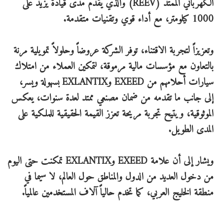
الكهربائي الممتد (REEV) والذي يقدم مدى قيادة يزيد على
1000 كيلومتر، مع أداء قوي وتقنيات متقدمة.
وتعزيزاً لتجربة الاقتناء، توفر الشركة عروضاً وحلولاً تمويلية مرنة
بالتعاون مع مؤسسات مالية مرموقة، لتمكين العملاء من امتلاك
سيارات أحلامهم من EXEED وEXLANTIX بسهولة ويسر،
إلى جانب ما تقدمه من ضمان مصنعي ممتد لعدة سنوات، يعكس
الموثوقية، ويتيح تجربة مريحة تعزز القيمة الحقيقية للملكية على
المدى الطويل.
ويشار إلى أن علامة EXEED وEXLANTIX تمكنت حتى اليوم
من دخول العديد من الدول والمناطق حول العالم، لا سيما في
منطقة الخليج العربي، كما تخدم حالياً آلاف المستخدمين عالمياً.