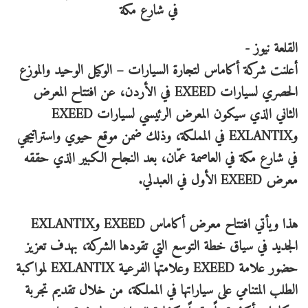
القلعة نيوز -
أعلنت شركة أكاماس لتجارة السيارات – الوكيل الوحيد والموزع
الحصري لسيارات EXEED في الأردن، عن افتتاح المعرض
الثاني الذي سيكون المعرض الرئيسي لسيارات EXEED
وEXLANTIX في المملكة، وذلك ضمن موقع حيوي واستراتيجي
في شارع مكة في العاصمة عمّان، بعد النجاح الكبير الذي حققه
معرض EXEED الأول في العبدلي.
هذا ويأتي افتتاح معرض أكاماس EXEED وEXLANTIX
الجديد في سياق خطة التوسع التي تقودها الشركة، بهدف تعزيز
حضور علامة EXEED وعلامتها الفرعية EXLANTIX لمواكبة
الطلب المتنامي على سياراتها في المملكة، من خلال تقديم تجربة