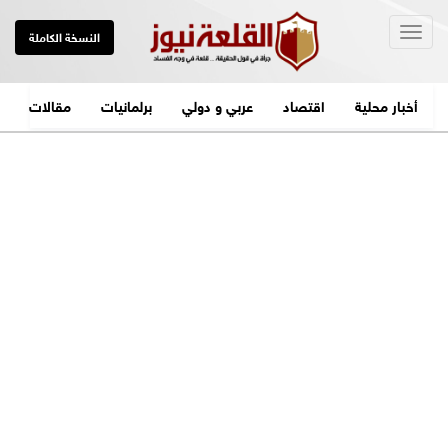
Togg
النسخة الكاملة
navig
أخبار محلية
اقتصاد
عربي و دولي
برلمانيات
مقالات