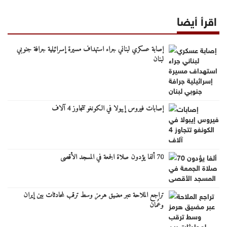
اقرأ أيضا
إصابة عسكري لبناني جراء استهداف مسيرة إسرائيلية جرافة جنوبي
لبنان
إصابات فيروس إيبولا في الكونغو تتجاوز 4 آلاف
70 ألفا يؤدون صلاة الجمعة في المسجد الأقصى
تراجع الملاحة عبر مضيق هرمز وسط ترقب لمحادثات بين إيران
وعُمان