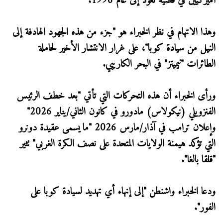
أميركيين في قضية تعود إلى عام 1996.
وهذا الاتهام في نظر الخبراء هو "جزء من هذه الجهود الهادفة إلى
النيل من سيادة كوبا"، على غرار الانتشار الأخير لحاملة
الطائرات "نيميتز" في البحر الكاريبي.
ورأى الخبراء أن هذه التحركات التي تأتي "بعد خطف الرئيس
الفنزويلي (نيكولاس) مادورو في كانون الثاني/يناير 2026"
وإعلان ترامب في آذار/مارس 2026 "ما يسمى عقيدة دونرو
التي تؤكد هيمنة الولايات المتحدة على نصف الكرة الغربي" تثير
"قلقا بالغا".
ودعا الخبراء واشنطن "إلى إنهاء أي تهديد لسيادة كوبا على
الفور".