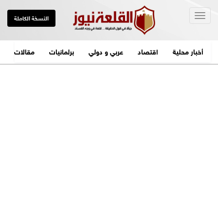
Togg
النسخة الكاملة
navig
أخبار محلية
اقتصاد
عربي و دولي
برلمانيات
مقالات