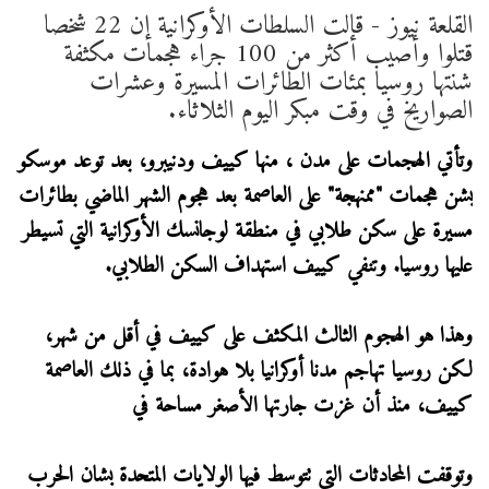
القلعة نيوز - قالت السلطات الأوكرانية إن 22 شخصا
قتلوا وأصيب أكثر من 100 جراء هجمات مكثفة
شنتها روسيا بمئات الطائرات المسيرة وعشرات
الصواريخ في وقت مبكر اليوم الثلاثاء.
وتأتي الهجمات على مدن ، منها كييف ودنيبرو، بعد توعد موسكو
بشن هجمات "ممنهجة" على العاصمة بعد هجوم الشهر الماضي بطائرات
مسيرة على سكن طلابي في منطقة لوجانسك الأوكرانية التي تسيطر
عليها روسيا. وتنفي ​كييف استهداف السكن الطلابي.
وهذا هو الهجوم الثالث المكثف على كييف في أقل من شهر،
لكن روسيا تهاجم مدنا أوكرانيا بلا هوادة، بما في ذلك ‌العاصمة
كييف، منذ أن غزت جارتها الأصغر مساحة في
وتوقفت المحادثات التي تتوسط فيها الولايات المتحدة بشان الحرب