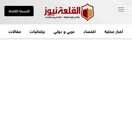
Togg
النسخة الكاملة
navig
أخبار محلية
اقتصاد
عربي و دولي
برلمانيات
مقالات