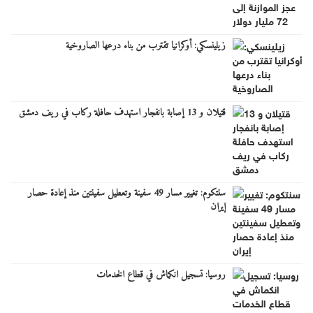
زيلينسكي: أوكرانيا تقترب من بناء درعها الصاروخية
قتيلان و 13 إصابة بانفجار استهدف حافلة ركاب في ريف دمشق
سنتكوم: تغيير مسار 49 سفينة وتعطيل سفينتين منذ إعادة حصار
إيران
روسيا: تسجيل انكماش في قطاع الخدمات