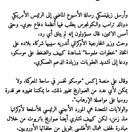
وأرسل زيلينسكي رسالة الأسبوع ​الماضي إلى الرئيس الأمريكي
دونالد ترامب والكونجرس يطلب فيها أنظمة دفاع جوي. وحتى
أمس الاثنين، قال مسؤولون إنه لم يتلق أي رد.
وحث وزير الخارجية الأوكراني أندريه سيبيها شركاء بلاده على
اتخاذ "خطوات ​ملموسة" لمساعدة كييف والضغط على موسكو،
ودعا إلى تشديد العقوبات وزيادة الدعم العسكري.
وقال على منصة إكس "موسكو تخسر في ساحة المعركة. ولا
يمكن لأي عدد من الصواريخ تغيير ذلك. ما يمكننا تغييره هو قدرة
روسيا على مواصلة الإرهاب".
والولايات المتحدة هي المورد الأجنبي الرئيسي للأسلحة لأوكرانيا
منذ زمن، لكن كييف تشتري أيضا صواريخ باتريوت من خلال
مبادرة لحلف شمال الأطلسي بتمويل من حلفائها الأوروبيين.