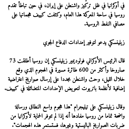
في أوكرانيا في ظل تركيز واشنطن على إيران، في حين تباطأ تقدم
روسيا في ساحة المعركة هذا العام، وكثفت كييف هجماتها على
مصافي النفط الروسية.
زيلينسكي يدعو لتوفير إمدادات الدفاع الجوي
قال الرئيس الأوكراني فولوديمير زيلينسكي إن روسيا أطلقت 73
صاروخا وأكثر من 600 طائرة مسيرة في الهجوم الذي وقع
خلال ​الليل، وحث واشنطن مجددا على إرسال صواريخ اعتراضية
إضافية لأنظمة باتريوت لتعويض الإمدادات المتضائلة في كييف.
وقال زيلينسكي على تيليجرام "هذا هجوم واسع النطاق ورسالة
واضحة تماما من روسيا مفادها أنه إذا لم تتوفر ​الحماية لأوكرانيا من
ضربات الصواريخ الباليستية وغيرها، فستستمر هذه الهجمات".