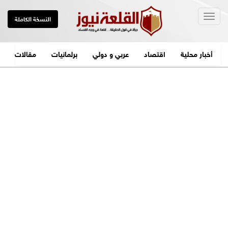
Togg
النسخة الكاملة
navig
أخبار محلية
اقتصاد
عربي و دولي
برلمانيات
مقالات