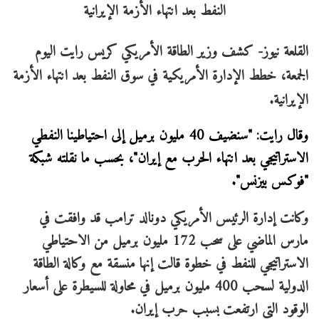
القلعة نيوز-
كشف وزير الطاقة ⁠الأمريكي ‌كريس رايت اليوم
الجمعة، خطط الإدارة الأمريكية في سوق النفط بعد انتهاء الأزمة
الإيرانية.
وقال رايت: "سنضيف ⁠40 مليون برميل ⁠إلى احتياطينا النفطي
الاستراتيجي بعد انتهاء الحرب مع إيران"، بحسب ما نقلته شبكة
"فوكس بيزنس".
وكانت إدارة الرئيس الأمريكي دونالد ترامب قد وافقت في
مارس الماضي على سحب 172 مليون برميل من الاحتياطي
الاستراتيجي للنفط في خطوة قالت إنها منسقة مع وكالة الطاقة
الدولية لسحب 400 مليون برميل في محاولة للسيطرة على أسعار
الوقود التي ارتفعت بسبب حرب إيران.