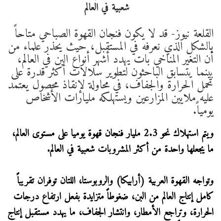
القلعة نيوز- قد لا يكون فنجان القهوة الصباحي متاحاً
بالشكل الذي نعرفه في المستقبل، حيث يحذر علماء من
أن التغير المناخي بات يهدد أشهر أنواع البن في العالم،
بينما يتسابق الباحثون لتطوير سلالات أكثر قدرة على
تحمل الحرارة والجفاف، في محاولة لإنقاذ محصول يعتمد
عليه ملايين المزارعين ويستهلكه مليارات الأشخاص
يومياً.
ويتم استهلاك نحو 2.3 مليار فنجان قهوة يوميا على مستوى العالم،
ما يجعلها واحدة من أكثر المشروبات شعبية في العالم.
وتواجه القهوة العربية (أرابيكا) والروبوستا، اللتان توفران تقريباً
كامل إنتاج العالم من البن، ضغوطاً متزايدة بفعل ارتفاع درجات
الحرارة، وتراجع الأمطار، وانتشار الجفاف، ما يهدد مستقبل إنتاج