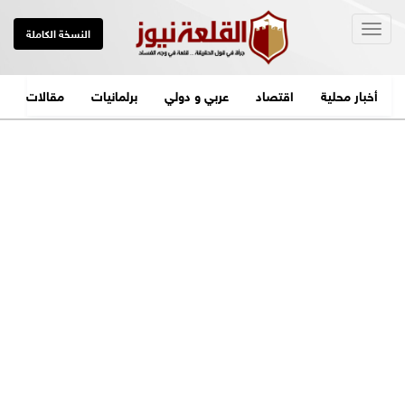
Togg
النسخة الكاملة
navig
أخبار محلية
اقتصاد
عربي و دولي
برلمانيات
مقالات