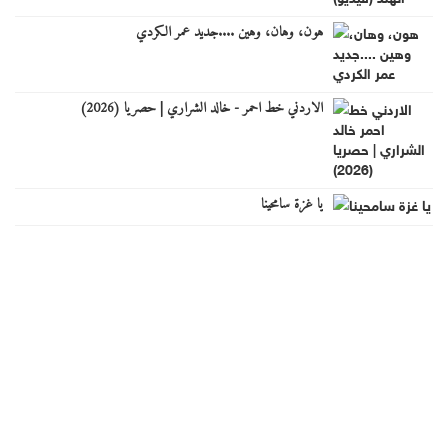
هون، وهان، وهين ....جديد عمر الكردي
الاردني خط احمر - خالد الشراري | حصريا (2026)
يا غزة سامحينا