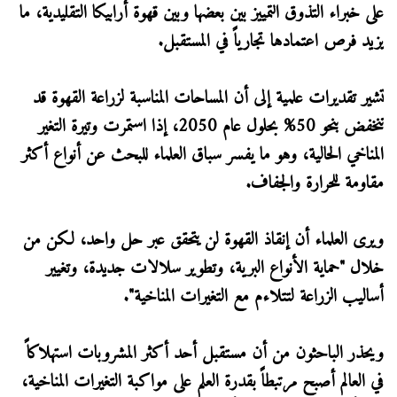
على خبراء التذوق التمييز بين بعضها وبين قهوة أرابيكا التقليدية، ما
يزيد فرص اعتمادها تجارياً في المستقبل.
تشير تقديرات علمية إلى أن المساحات المناسبة لزراعة القهوة قد
تنخفض بنحو 50% بحلول عام 2050، إذا استمرت وتيرة التغير
المناخي الحالية، وهو ما يفسر سباق العلماء للبحث عن أنواع أكثر
مقاومة للحرارة والجفاف.
ويرى العلماء أن إنقاذ القهوة لن يتحقق عبر حل واحد، لكن من
خلال "حماية الأنواع البرية، وتطوير سلالات جديدة، وتغيير
أساليب الزراعة لتتلاءم مع التغيرات المناخية".
ويحذر الباحثون من أن مستقبل أحد أكثر المشروبات استهلاكاً
في العالم أصبح مرتبطاً بقدرة العلم على مواكبة التغيرات المناخية،