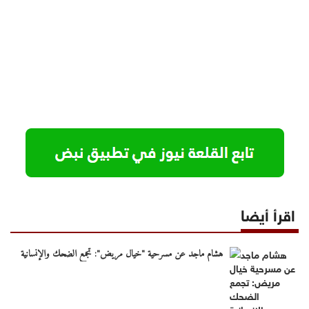
اقرأ أيضا
هشام ماجد عن مسرحية "خيال مريض": تجمع الضحك والإنسانية