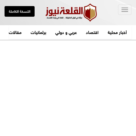
Togg
النسخة الكاملة
navig
أخبار محلية
اقتصاد
عربي و دولي
برلمانيات
مقالات