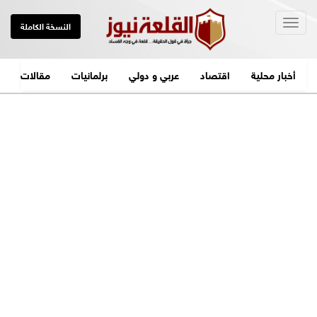
Togg
النسخة الكاملة
navig
أخبار محلية
اقتصاد
عربي و دولي
برلمانيات
مقالات