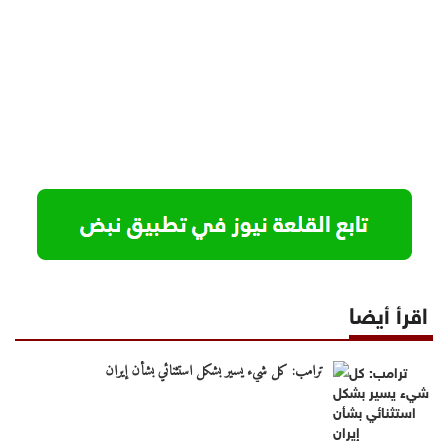
اقرأ أيضا
ترامب: كل شيء يسير بشكل استثنائي بشأن إيران