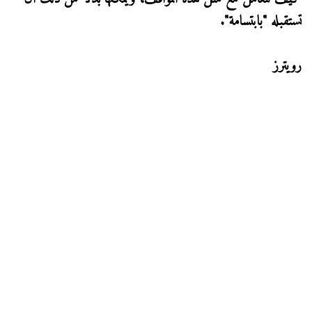
تستقبله "بابتسامة".
رويترز