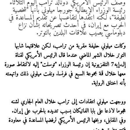
وصف الرئيس الأمريكي دونالد ترامب اليوم الثلاثاء
رئيسة الوزراء الإيطالية جورجا ميلوني بأنها "شخصية
لطيفة"، لكنه انتقدها لتقاعسها عن تقديم المساعدة في
الحرب مع إيران، في أحدث ​تصريحاته بشأن نزاع
دبلوماسي يصيب علاقات البلدين بالتوتر.
وكانت ميلوني حليفة مقربة من ‌ترامب، لكن علاقتهما شابها
التوتر خلال الشهر الماضي عندما قال الرئيس الأمريكي لقناة
إل.إيه7 التلفزيونية إن رئيسة الوزراء "توسلت" إليه لالتقاط صورة
معها خلال قمة مجموعة السبع في فرنسا. ونفت ميلوني ذلك واتهمته
بأنه اختلق الرواية.
ووجهت ​ميلوني انتقادات إلى ترامب خلال العام الجاري لشنه
هجوما لاذعا على بابا الفاتيكان بسبب ​تنديده بالحرب على إيران.
وفي المقابل، وبخها الرئيس الأمريكي لرفضها المساعدة في ⁠معاودة
فتح مضيق هرمز.