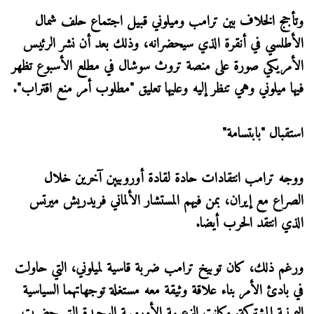
وتأجج الخلاف بين ترامب وميلوني قبيل ​اجتماع حلف شمال
الأطلسي في أنقرة الذي سيحضرانه، وذلك بعد أن نشر الرئيس
الأمريكي صورة على منصة تروث ‌سوشال في ⁠مطلع الأسبوع تظهر
فيها ميلوني وهي تنظر إليه وعليها تعليق "مطلوب أمر منع اقتراب".
استقبال "بابتسامة"
ووجه ترامب انتقادات حادة لقادة أوروبيين آخرين خلال
الصراع مع إيران، بمن فيهم المستشار الألماني فريدريش ميرتس
الذي انتقد الحرب أيضا.
ورغم ذلك، كان توبيخ ترامب ضربة قاسية لميلوني، التي حاولت
في بادئ الأمر ​بناء علاقة وثيقة معه ​مستغلة توجهاتهما السياسية
⁠اليمينية المشتركة. وكانت الزعيمة الأوروبية الوحيدة التي حضرت