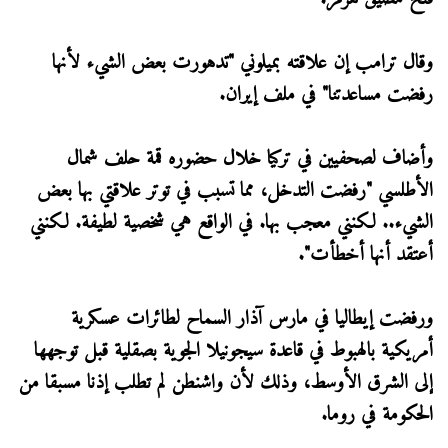
وقال ترامب إن علاقته بميلوني "تدهورت بعض الشيء لأنها
رفضت مساعدتنا" في ملف ​إيران.
وأضاف لصحفيين في تركيا خلال حضوره قمة حلف شمال
الأطلسي "رفضت التدخل، مما تسبب في توتر ​علاقتي بها بعض
الشيء.. لكنني معجب بها. في الواقع هي شخصية لطيفة. لكنني
أعتقد أنها أخطأت".
ورفضت إيطاليا في مارس آذار السماح لطائرات عسكرية
أمريكية بالهبوط في قاعدة سيجونيلا الجوية بصقلية قبل توجهها
إلى الشرق الأوسط، وذلك ​لأن واشنطن لم تطلب إذنا مسبقا من
الحكومة في روما.