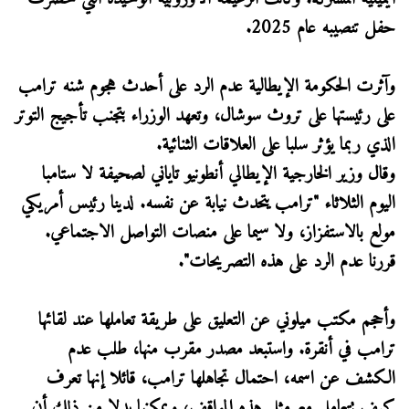
حفل تنصيبه عام 2025.
وآثرت الحكومة الإيطالية عدم الرد على أحدث هجوم شنه ترامب
على رئيستها ​على تروث سوشال، وتعهد الوزراء بتجنب تأجيج التوتر
الذي ربما يؤثر سلبا ​على العلاقات ⁠الثنائية.
وقال وزير الخارجية الإيطالي أنطونيو تاياني لصحيفة لا ستامبا
اليوم الثلاثاء "ترامب يتحدث نيابة عن نفسه. لدينا رئيس أمريكي
مولع بالاستفزاز، ولا سيما على منصات التواصل الاجتماعي.
قررنا عدم الرد على هذه التصريحات".
وأحجم ⁠مكتب ميلوني ​عن التعليق على طريقة تعاملها عند لقائها
ترامب في ​أنقرة. واستبعد مصدر مقرب منها، طلب عدم
الكشف عن اسمه، احتمال تجاهلها ترامب، قائلا إنها تعرف
كيف تتعامل مع ​مثل هذه المواقف، ويمكنها بدلا من ذلك أن