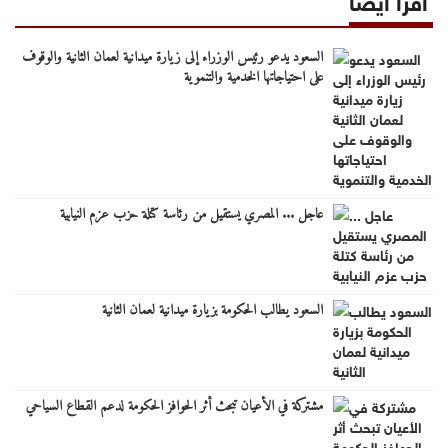
السعود يدعو رئيس الوزراء إلى زيارة ميدانية لعمان الثانية والوقوف
على احتياجاتها الخدمية والتنموية
عاجل ... المصري يستقيل من رئاسة كتلة حزب عزم النيابية
السعود يطالب الحكومة بزيارة ميدانية لعمان الثانية
مشتركة في الأعيان تبحث أثر الحوافز الحكومة لدعم القطاع السياحي