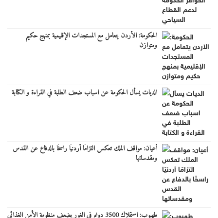
الحكومة: الأردن يتعامل مع المستجدات الإقليمية بمنهج حكيم
ومتوازن
الديات يسأل الحكومة عن اسباب ضعف الطلبة في القراءة و الكتابة
أعيان: مواقف الملك تعكس التزامًا أردنيًا راسخًا بالدفاع عن القدس
ومقدساتها
طهبوب: استملاك 3500 دونم في الغور يضعف منظومة الأمن الغذائي