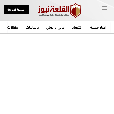
Togg
النسخة الكاملة
navig
أخبار محلية
اقتصاد
عربي و دولي
برلمانيات
مقالات