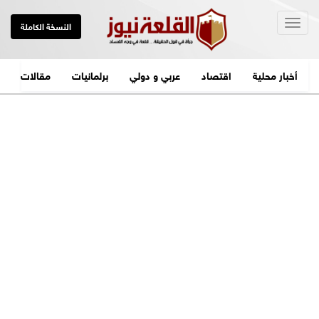
Togg
النسخة الكاملة
navig
أخبار محلية
اقتصاد
عربي و دولي
برلمانيات
مقالات