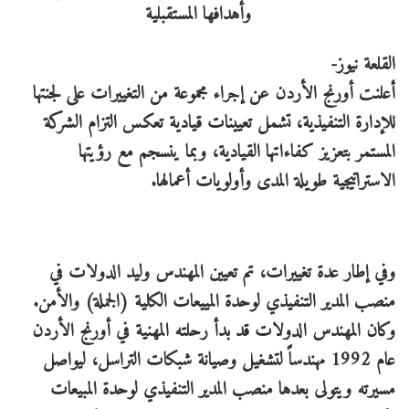
القلعة نيوز-
أعلنت أورنج الأردن عن إجراء مجموعة من التغييرات على لجنتها
للإدارة التنفيذية، تشمل تعيينات قيادية تعكس التزام الشركة
المستمر بتعزيز كفاءاتها القيادية، وبما ينسجم مع رؤيتها
الاستراتيجية طويلة المدى وأولويات أعمالها.
وفي إطار عدة تغييرات، تم تعيين المهندس وليد الدولات في
منصب المدير التنفيذي لوحدة المييعات الكلية (الجملة) والأمن.
وكان المهندس الدولات قد بدأ رحلته المهنية في أورنج الأردن
عام 1992 مهندساً لتشغيل وصيانة شبكات التراسل، ليواصل
مسيرته ويتولى بعدها منصب المدير التنفيذي لوحدة المبيعات