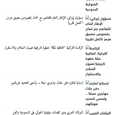
مسؤول إيراني: الإطار العام للتفاهم مع عُمان بخصوص مضيق هرمز
اكتمل تقريبا
الرئاسة التركية: "اتفاقية مكة" خطوة تاريخية تصون السلام والاستقرار
إسبانيا تعتزم دفن جثث مهاجري سبتة .. وتسعى لتحديد هوياتهم
البرلمان العربي يدين هجمات ميليشيا الحوثي على السعودية واليمن