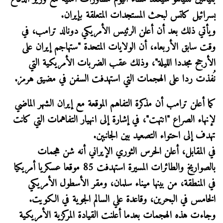
يسرائيل كاتس لبحث المستجدات المتعلقة بإيران.
ويأتي ذلك بعد أن أعلن الرئيس الأمريكي دونالد ترامب، في
وقت سابق الأربعاء، أن الولايات المتحدة "ستهاجم إيران على
الأرجح مجددا الليلة"، وذلك عقب الضربات الأمريكية التي
نُفذت ردا على الهجمات التي استهدفت السفن في مضيق هرمز.
كما أعلن ترامب أن مذكرة التفاهم الموقعة مع إيران الشهر الماضي
لإنهاء الصراع "انتهت"، في إشارة إلى انهيار التفاهمات التي كانت
تهدف إلى احتواء التصعيد بين الجانبين.
في المقابل، أعلن الحرس الثوري الإيراني أنه شن هجمات
بالصواريخ والطائرات المسيرة استهدفت 85 موقعا عسكريا أمريكيا
في المنطقة، من بينها ميناء سلمان، ومقر الأسطول الأمريكي
الخامس في البحرين، وقاعدة علي السالم الجوية في الكويت.
وجاءت هذه الهجمات بعدما أعلنت القيادة المركزية الأمريكية