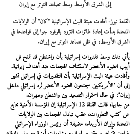
القلعة نيوز- أفادت هيئة البث الإسرائيلية "كان" أن الولايات
المتحدة بدأت إعادة طائرات التزود بالوقود جوا إلى قواعدها في
الشرق الأوسط، في ظل تصاعد التوتر مع إيران.
يأتي ذلك وسط تقديرات إسرائيلية بأن واشنطن قد تمنح تل
أبيب الضوء الأخضر لاستئناف الهجمات ضد أهداف إيرانية.
وأفادت هيئة البث الإسرائيلية بأن التقديرات في إسرائيل تشير
إلى أن "الأمريكيين سيمنحون الضوء الأخضر لرد إسرائيلي داخل
إيران"، في حال استمرار التصعيد بين واشنطن وطهران.
من جانبها، قالت القناة 12 الإسرائيلية إن المؤسسة الأمنية تتابع
عن كثب التطورات، عقب تبادل الهجمات بين الولايات
المتحدة وإيران الأربعاء، مضيفة أن رئيس الوزراء الإسرائيلي
بنيامين نتنياهو سيعقد مساء اليوم مشاورات أمنية مع وزير الدفاع