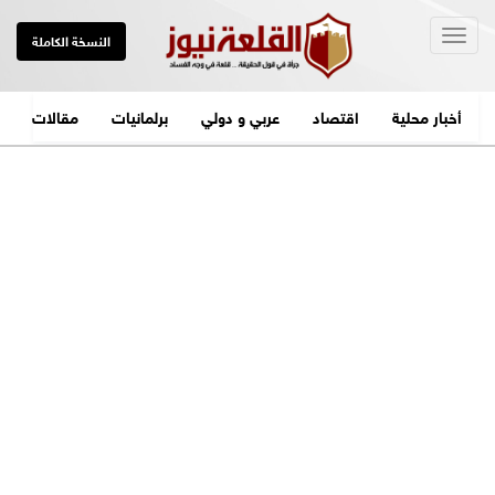
Togg
النسخة الكاملة
navig
أخبار محلية
اقتصاد
عربي و دولي
برلمانيات
مقالات