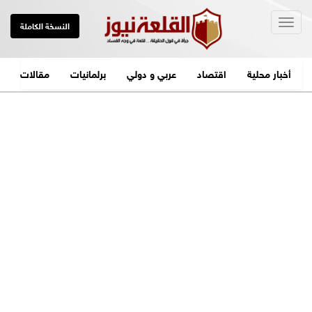
Togg
النسخة الكاملة
navig
أخبار محلية
اقتصاد
عربي و دولي
برلمانيات
مقالات