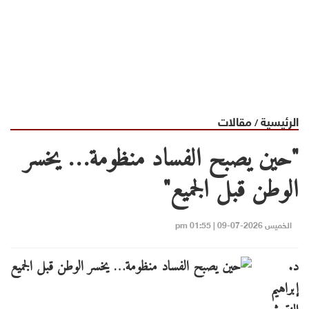
الرئيسية
مقالات
/
"حين يصبح الفساد منظومة… يخسر
الوطن قبل الجميع"
الخميس 2026-07-09 | 01:55 pm
د.
إبراهيم