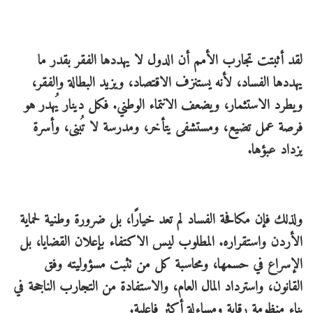
لقد أثبتت تجارب الأمم أن الدول لا يهددها الفقر بقدر ما
يهددها الفساد، لأنه يستنزف الاقتصاد، ويزيد البطالة والفقر،
ويطرد الاستثمار، ويضعف الانتماء الوطني. فكل دينار يُهدر هو
فرصة عمل تضيع، ومستشفى يتأخر، ومدرسة لا تُبنى، وأسرة
يزداد عبؤها.
ولذلك فإن مكافحة الفساد لم تعد خيارًا، بل ضرورة وطنية لحماية
الأردن واستقراره. المطلوب ليس الاكتفاء بإعلان القضايا، بل
الإسراع في حسمها، ومحاسبة كل من تثبت مسؤوليته وفق
القانون، واسترداد المال العام، والاستفادة من التجارب الناجحة في
بناء منظومة رقابة ومساءلة أكثر فاعلية.