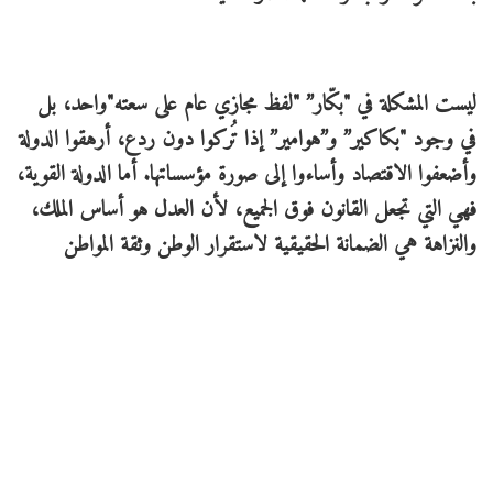
ليست المشكلة في "بكّار” "لفظ مجازي عام على سعته"واحد، بل
في وجود "بكاكير” و”هوامير” إذا تُركوا دون ردع، أرهقوا الدولة
وأضعفوا الاقتصاد وأساءوا إلى صورة مؤسساتها. أما الدولة القوية،
فهي التي تجعل القانون فوق الجميع، لأن العدل هو أساس الملك،
والنزاهة هي الضمانة الحقيقية لاستقرار الوطن وثقة المواطن