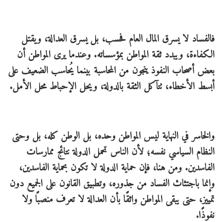
فالفساد لا يسرق المال العام فحسب، بل يسرق العدالة، ويقتل
الكفاءة، ويبدد ثقة المواطن بمؤسساته. وعندما يرى المواطن أن
بعض أصحاب النفوذ ينجون من المحاسبة بينما يُحاسب الضعيف على
أبسط الأخطاء، تتآكل الثقة بالدولة، ويحل الإحباط محل الأمل.
والخاسر في النهاية ليس المواطن وحده، بل الوطن كله، بل وحتى
النظام السياسي نفسه؛ لأن الناس تحمل الدولة نتائج ممارسات
الفاسدين. ومن هنا، فإن حماية الدولة لا تكون بحماية الفاسدين،
وإنما باجتثاث الفساد من جذوره، وتطبيق القانون على الجميع دون
تمييز، حتى يبقى المواطن واثقًا بأن العدالة لا تعرف منصبًا ولا
نفوذًا.