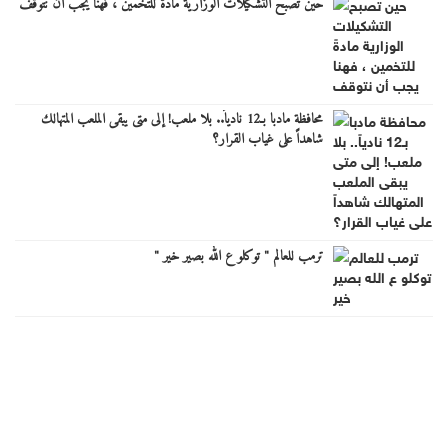
حين تصبح التشكيلات الوزارية مادةً للتخمين ، فهنا يجب أن نتوقف
محافظة مادبا بـ12 نادياً.. بلا ملعب! إلى متى يبقى الملعب المتهالك
شاهداً على غياب القرار؟
ترمب للعالم " توكلو ع الله بصير خير "