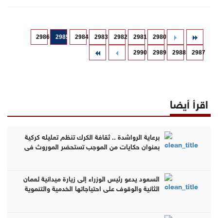
2986
2985
2984
2983
2982
2981
2980
2990
2989
2988
2987
اقرأ أيضا
برعاية الرواشدة .. ثقافة الكرك تنظم تعليله كركية
بعنوان حكايات من الموجب تستحضر الموروث في
مضارب قبيلة العمرو ( صور )
السعود يدعو رئيس الوزراء إلى زيارة ميدانية لعمان
الثانية والوقوف على احتياجاتها الخدمية والتنموية