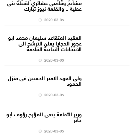
مشايخ وقاضي عشائري لقبيلة بني
عطية .. والقلعة نيوز تبارك
2020-03-05
العقيد المتقاعد سليمان محمد ابو
عجور الحجايا يعلن الترشح الى
الانتخابات النيابية القادمة
2020-03-05
ولي العهد الامير الحسين في منزل
الحمود
2020-03-05
وزير الثقافة ينعى المؤرخ رؤوف أبو
جابر
2020-03-05