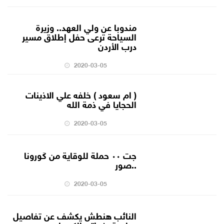
مندوبا عن ولي العهد.. وزيرة
السياحة ترعى حفل إطلاق مسير
درب الأردن
2020-03-05
( ام سعود ) خلفه علي الاذينات
الحجايا في ذمة الله
2020-03-05
جت ٠٠ حملة للوقاية من كَورونا
..صور
2020-03-05
النائب هنطش يكشف عن تفاصيل