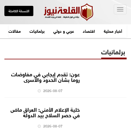
Togg
النسخة الكاملة
navig
أخبار محلية
اقتصاد
عربي و دولي
برلمانيات
مقالات
برلمانيات
عون: تقدم إيجابي في مفاوضات
روما بشأن الحدود والأسرى
2026-08-07
خلية الإعلام الأمني: العراق ماض
في حصر السلاح بيد الدولة
2026-08-07