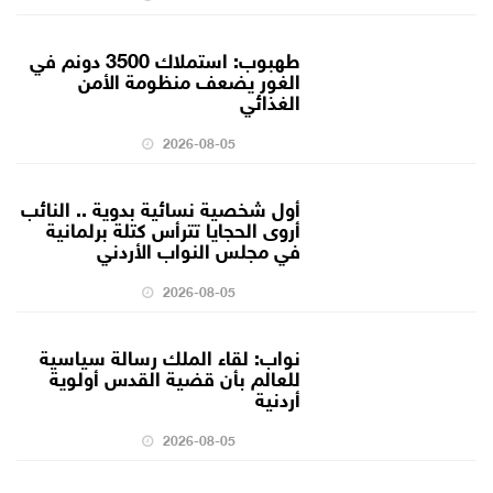
طهبوب: استملاك 3500 دونم في
الغور يضعف منظومة الأمن
الغذائي
2026-08-05
أول شخصية نسائية بدوية .. النائب
أروى الحجايا تترأس كتلة برلمانية
في مجلس النواب الأردني
2026-08-05
نواب: لقاء الملك رسالة سياسية
للعالم بأن قضية القدس أولوية
أردنية
2026-08-05