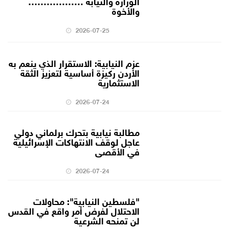
الوزارة والنيابة ………………
والأخوة
2026-07-25
عزم النيابية: الاستقرار الذي ينعم به
الأردن ركيزة أساسية لتعزيز الثقة
الاستثمارية
2026-07-24
مطالبة نيابية بتحرك برلماني دولي
عاجل لوقف الانتهاكات الإسرائيلية
في الأقصى
2026-07-24
"فلسطين النيابية": محاولات
الاحتلال لفرض أمر واقع في القدس
لن تمنحه الشرعية