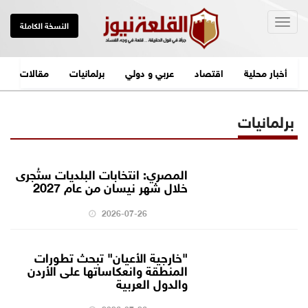
Togg
النسخة الكاملة
navig
أخبار محلية
اقتصاد
عربي و دولي
برلمانيات
مقالات
برلمانيات
المصري: انتخابات البلديات ستُجرى
خلال شهر نيسان من عام 2027
2026-07-26
"خارجية الأعيان" تبحث تطورات
المنطقة وانعكاساتها على الأردن
والدول العربية