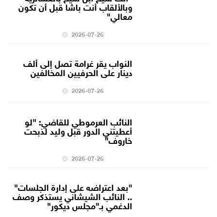
وبالألقاب أنت باشا قبل أن تكون
معالي"
2026-07-26
النواب يقر غرامة تصل إلى ألف
دينار على الحرفيين المخالفين
2026-07-26
النائب العرموطي للقاضي: "لو
أعطيتني الدور قبل وليد لذبحت
خاروف"
2026-07-26
"بعد اعتراضه على إدارة الجلسات"
.. النائب الشيشاني يستذكر وصف
الدغمي بـ"مجلس ديكور"