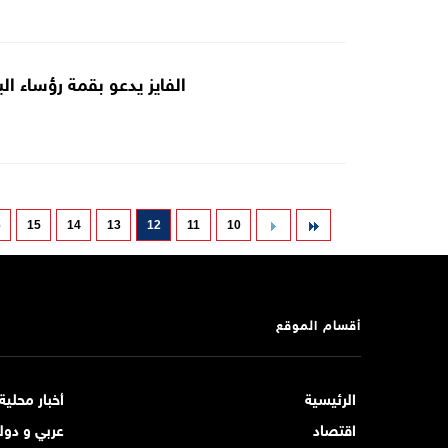
الفايز يدعو بقمة رؤساء ال
6
15
14
13
12
11
10
أقسام الموقع
الرئيسية
أخبار محلية
اقتصاد
عربي و دول