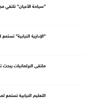
"سياحة الأعيان" تلتقي مجم
"الإدارية النيابية" تستم
ملتقى البرلمانيات يبحث تع
التعليم النيابية تستمع ل