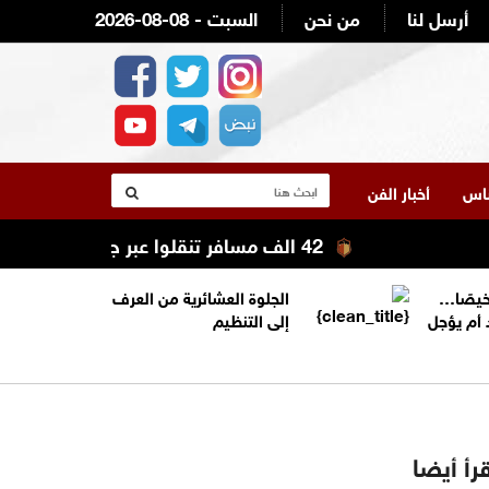
أرسل لنا
من نحن
2026-08-08 - السبت
لناس
أخبار الفن
42 الف مسافر تنقلوا عبر جسر الملك حسين الأسبوع الماضي
خيصًا…
الجلوة العشائرية من العرف
 أم يؤجل
إلى التنظيم
رأ أيضا