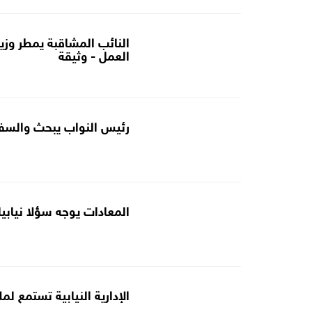
النائب المشاقبة يمطر وزير
العمل - وثيقة
رئيس النواب يبحث والسفير
المعادات يوجه سؤلا نيابيا 
الإدارية النيابية تستمع ل