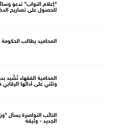
"إعلام النواب" تدعو وسائ
للحصول على تصاريح الدخ
المحاميد يطالب الحكومة ب
المحامية الفقهاء تُشّيد بد
وتثني على أدائها الرقابي 
النائب النواصرة يسأل "وزي
الجديد - وثيقة