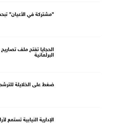
"مشتركة في الأعيان" تبحث
الحجايا تفتح ملف تصاريح ا
البرلمانية
ضغط على الخلايلة للترشح ل
الإدارية النيابية تستمع لآ