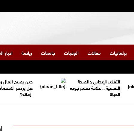
برلمانيات
مقالات
الوفيات
جامعات
رياضة
اخبار ا
التفكير الإيجابي والصحة
حين يصبح المال ر
النفسية .. علاقة تصنع جودة
هل يزدهر الاقتصاد
الحياة
أزماته؟
اق