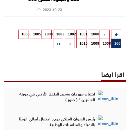
2023-10-23
1006
1005
1004
1003
1002
1001
1000
1010
1009
1008
1007
اقرأ أيضا
اختتام مهرجان مسرح الطفل الأردني في دورته
العشرين " ( صور )
رئيس الديوان الملكي يرعى احتفال أهالي الرمثا
بالأعياد والمناسبات الوطنية