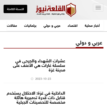
Togg
النسخة الكاملة
navig
أخبار محلية
اقتصاد
عربي و دولي
برلمانيات
مقالات
عربي و دولي
عشرات الشهداء والجرحى في
سلسلة غارات هي الأعنف على
مدينة غزة
2023-10-23
الداخلية في غزة: الاحتلال يستخدم
قنابل ذات قدرة تدميرية هائلة
مخصصة للتحصينات الجبلية