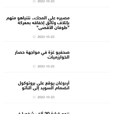
2023-10-23
مصيره على المحك.. نتنياهو متهم
بإتلاف وثائق إخفاقه بمعركة
"طوفان الأقصى"
2023-10-23
صحفيو غزة في مواجهة حصار
الخوارزميات
2023-10-23
أردوغان يوقع على بروتوكول
انضمام السويد إلى الناتو
2023-10-23
نزوح قرابة 20 ألف شخصا في