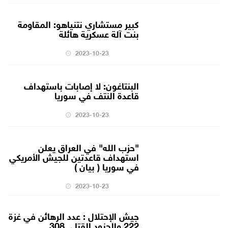
كبير مستشاري نتنياهو: المقاومة
بنت آلة عسكرية هائلة
2023-10-23
البنتاغون: لا إصابات باستهداف
قاعدة النتف في سوريا
2023-10-23
"حزب الله" في العراق يعلن
استهداف قاعدتين للجيش الأمريكي
في سوريا ( بيان )
2023-10-23
جيش الإحتلال : عدد الرهائن في غزة
222 والجنود القتلى 308