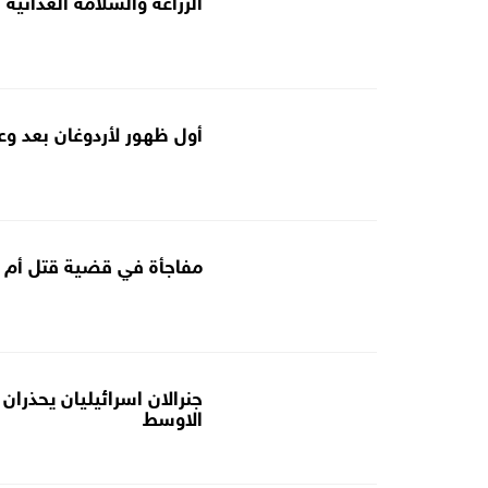
أول ظهور لأردوغان بعد وعكة
مفاجأة في قضية قتل أم ل
جنرالان اسرائيليان يحذران
الاوسط