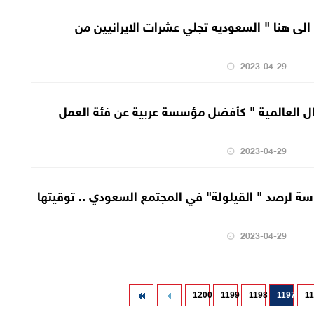
ي الى هنا " السعوديه تجلي عشرات الايرانيين من
2023-04-29
وبال العالمية " كأفضل مؤسسة عربية عن فئة العمل
2023-04-29
سة لرصد " القيلولة" في المجتمع السعودي .. توقيتها
2023-04-29
1200
1199
1198
1197
1