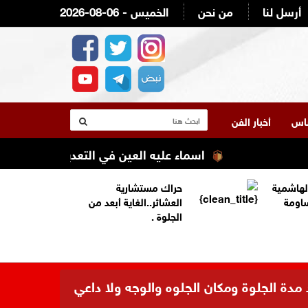
أرسل لنا
من نحن
2026-08-06 - الخميس
لناس
أخبار الفن
اسماء عليه العين في التعديل الوزاري القادم ع
لهاشمية
حراك مستشارية
ساومة
العشائر..الغاية أبعد من
الجلوة .
 مدة الجلوة ومكان الجلوه والوجه ولا داعي