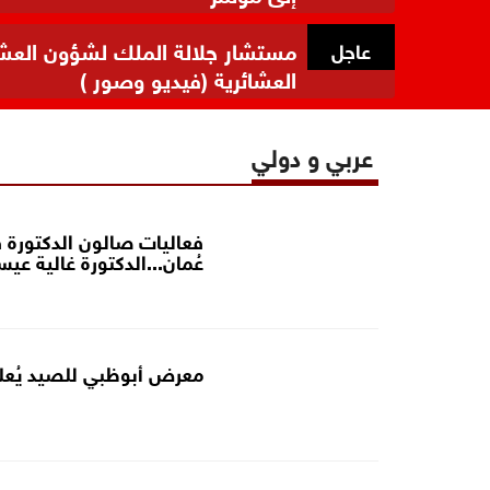
مستشار جلالة الملك لشؤون العشائر
عاجل
العشائرية (فيديو وصور )
عربي و دولي
فعاليات صالون الدكتورة 
عُمان...الدكتورة غالية عي
معرض أبوظبي للصيد يُعلن