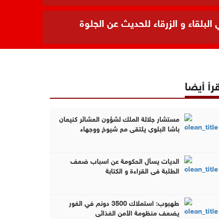
بلقاء و الزرقاء للحديث عن الجلوة
رأ أيضا
مستشار جلالة الملك لشؤون العشائر كنيعان
باشا البلوي يلتقي مع شيوخ ووجهاء
محافظتي البلقاء و الزرقاء للحديث عن الجلوة
العشائرية (فيديو وصور )
الديات يسأل الحكومة عن اسباب ضعف
الطلبة في القراءة و الكتابة
طهبوب: استملاك 3500 دونم في الغور
يضعف منظومة الأمن الغذائي