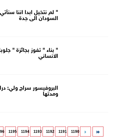
" لم نتخيل ابدا اننا سنأت
السودان الى جدة
" بناء " تفوز بجائزة " جل
الانساني
البروفيسور سراج ولي: درا
ومدتها
196
1195
1194
1193
1192
1191
1190