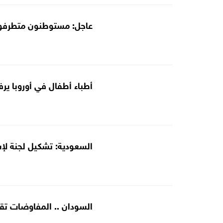
عاجل: مستوطنون متطرفون
أطباء أطفال في أوروبا ي
السعودية: تشكيل لجنة لإس
السودان .. المفاوضات تق