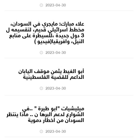
2023-04-30
علاء مبارك: مايجري في السودان،
مخطط اسرائيلي قديم، لتقسيمه ل
3 دول جديدة ،للسيطرة على منابع
النيل، وافريقيا(فيديو )
2023-04-30
أبو الغيط يثمن موقف اليابان
الداعم للقضية الفلسطينية
2023-04-30
ميليشيات "ابو طيرة " ..في
الشوارع لدعم البرها ن .. ماذا ينتظر
السودان من اخطار دموية
2023-04-30