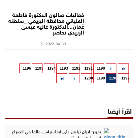
فعاليات صالون الدكتورة فاطمة
العلياني محافظة البريمي _سلطنة
عُمان...الدكتورة غالية عيسى
الزبيدي تحاضر
2023-04-30
1196
1195
1194
1193
1192
1191
1190
1200
1199
1198
1197
اقرأ أيضا
تقرير: إيران تراهن على إبقاء ترامب عالقًا في الصراع
لإضعافه سياسيًا