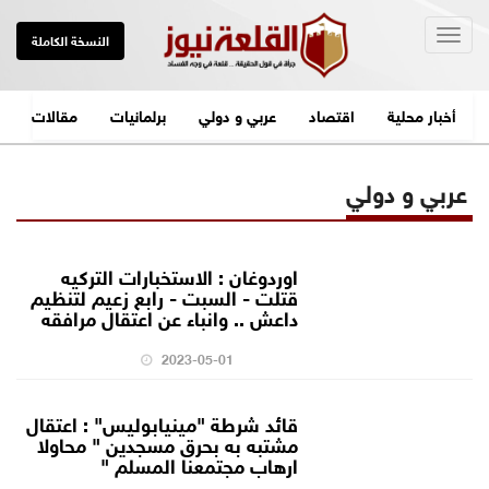
Togg
النسخة الكاملة
navig
أخبار محلية
اقتصاد
عربي و دولي
برلمانيات
مقالات
عربي و دولي
اوردوغان : الاستخبارات التركيه
قتلت - السبت - رابع زعيم لتنظيم
داعش .. وانباء عن اعتقال مرافقه
2023-05-01
قائد شرطة "مينيابوليس" : اعتقال
مشتبه به بحرق مسجدين " محاولا
ارهاب مجتمعنا المسلم "