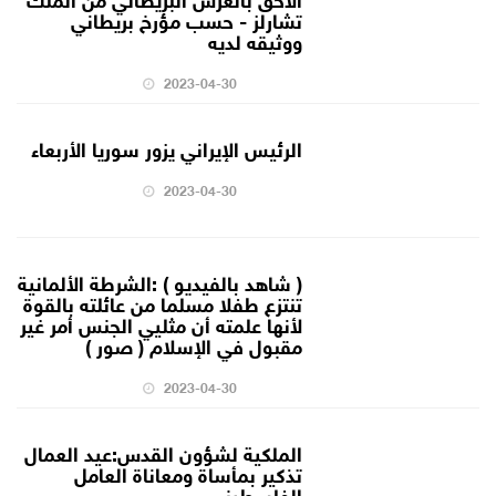
تشارلز - حسب مؤرخ بريطاني
ووثيقه لديه
2023-04-30
الرئيس الإيراني يزور سوريا الأربعاء
2023-04-30
( شاهد بالفيديو ) :الشرطة الألمانية
تنتزع طفلا مسلما من عائلته بالقوة
لأنها علمته أن مثليي الجنس أمر غير
مقبول في الإسلام ( صور )
2023-04-30
الملكية لشؤون القدس:عيد العمال
تذكير بمأساة ومعاناة العامل
الفلسطيني