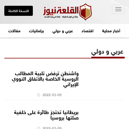
Togg
النسخة الكاملة
navig
أخبار محلية
اقتصاد
عربي و دولي
برلمانيات
مقالات
عربي و دولي
واشنطن ترفض تلبية المطالب
الروسية الخاصة بالاتفاق النووي
الإيراني
2022-03-09
بريطانيا تحتجز طائرة على خلفية
صلتها بروسيا
2022-03-09