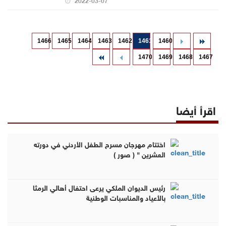
1466
1465
1464
1463
1462
1461
1460
1470
1469
1468
1467
اقرأ أيضا
اختتام مهرجان مسرح الطفل الأردني في دورته
العشرين " ( صور )
رئيس الديوان الملكي يرعى احتفال أهالي الرمثا
بالأعياد والمناسبات الوطنية