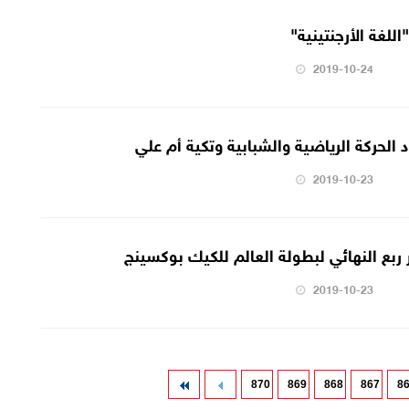
للغة الأرجنتينية"
2019-10-24
 الحركة الرياضية والشبابية وتكية أم علي
2019-10-23
 ربع النهائي لبطولة العالم للكيك بوكسينج
2019-10-23
870
869
868
867
8