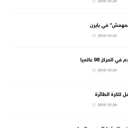
2019-10-24
المهمش" في بايرن
2019-10-24
لمركز 98 عالميا
2019-10-24
ل للكرة الطائرة
2019-10-24
يراته لماراثون رم الدولي