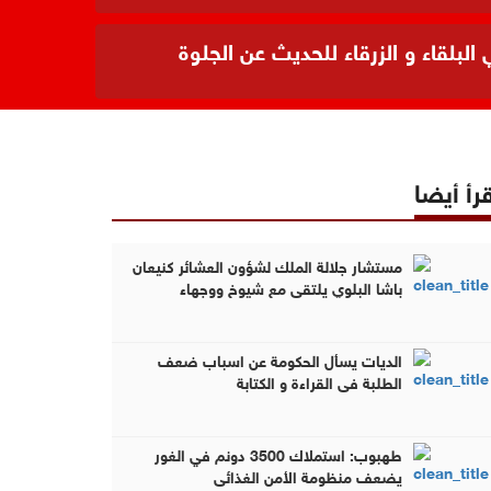
بلقاء و الزرقاء للحديث عن الجلوة
رأ أيضا
مستشار جلالة الملك لشؤون العشائر كنيعان
باشا البلوي يلتقي مع شيوخ ووجهاء
محافظتي البلقاء و الزرقاء للحديث عن الجلوة
العشائرية (فيديو وصور )
الديات يسأل الحكومة عن اسباب ضعف
الطلبة في القراءة و الكتابة
طهبوب: استملاك 3500 دونم في الغور
يضعف منظومة الأمن الغذائي