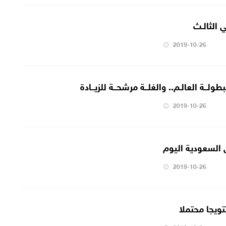
ي الثالـث
2019-10-26
ببطولــة العالـم.. والغلــة مرشحــة للزيــادة
2019-10-26
 السعودية اليوم
2019-10-26
تويجا محتملا