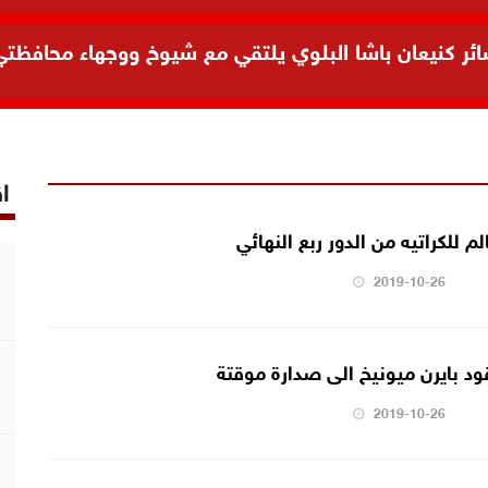
 كنيعان باشا البلوي يلتقي مع شيوخ ووجهاء محافظتي ال
اق
لم للكراتيه من الدور ربع النهائي
2019-10-26
د بايرن ميونيخ الى صدارة موقتة
2019-10-26