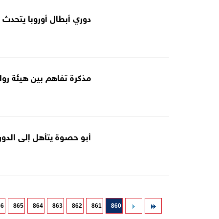
دوري أبطال أوروبا يتحدث "ا
مذكرة تفاهم بين هيئة رواد
أبو حصوة يتأهل إلى الدور
66
865
864
863
862
861
860