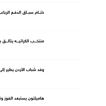
ختــام سبــاق الدفـع الرباعـ
منتخـــب الكراتيـــه يتألـــق 
وفد شباب الأردن يطير إلى
هاميلتون يستبعد الفوز وت