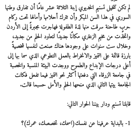
لم تكن تتخيل تسنيم الخديوي إبنة الثلاثة عشر عامًا أن تفارق وطنها
السوري في هذا السن المبكر وأن تترك أحلامها وأمالها تحت ركام
حربٍ طاحنة سرقت منها لذة الطفولة فهاجرت مجبرةً إلى الأردن
واتخذت من مخيم الزعتري مكانًا جديدًا لتعاود الحلم من جديد،
وخلال ست سنوات على وجودها هناك صنعت لنفسها شخصيةً
بارزة قائمة على التميز والانخراط بالعمل التطوعي الذي سما بها إلى
أعلى درجات الإبداع والطموح ووجدت البيئة المنسبة والخصبة
في جامعة الزرقاء التي دفعتها أكثر نحو التميز فيما تفعل فكانت
الجامعة بيتها الثاني الذي منحها الحلم والأمل حسبما قالت.
قابلنا تسنيم ودار بيننا الحوار التالي:
1- بالبداية عرفينا عن نفسك(اسمك، تخصصك، عمرك)؟