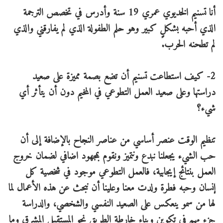
أنا تسنيم الخديوي عمري 19 سنة وأدرس في تخصص الترجمة
الذي أحبه بشكلٍ كبير وهو حلم الطفولة الذي لم يفارقني والذي
لم تطحنه الحرب.
2- كيف استطاعت تسنيم أن تضع بصمة مميزة على صعيد
دراستها وعلى صعيد العمل التطوعي في المخيم دون أن يتأثر أي
شيء؟
تنظيم الوقت عنصر أساسي من عناصر النجاح بالإضافة إلى أن
حب الشيء يجعلنا نبدع ونتميز ونقوم بمجهود اضافي لضمان خروج
العمل بنتائج إيجابية، فالعمل التطوعي موجود في شخصية كل
إنسان وحبه فطرة ولدت معنا وعلينا أن نبحث عن هذه الأعمال لما
لها من سمو ينعكس على الصعيد النفسي والشخصي، والدراسة
جزء مهم في تكوين وبناء خارطة الطريق نحو المستقبل المشرق وما