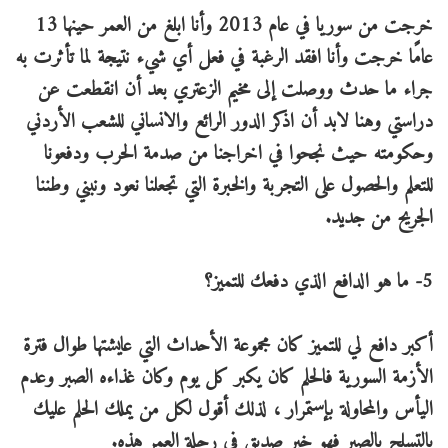
خرجت من سوريا في عام 2013 وأنا ابلغ من العمر حينها 13
عامًا خرجت وأنا افقد الرغبة في فعل أي شيء نتيجة لما تأثرت به
جراء ما حدث ووصلت إلى مخيم الزعتري بعد أن انقطعت عن
دراستي وهنا لابد أن اذكر الدور الرائع والانساني للشعب الأردني
وحكومته حيث نجحوا في اخراجنا من صدمة الحرب ودفعونا
للتعلم والحصول على التجربة والخبرة التي تجعلنا نعود ونبني وطننا
الجريح من جديد.
5- ما هو الدافع الذي دفعك للتميز؟
أكبر دافع لي للتميز كان مجموعة الأحداث التي عايشتها طوال فترة
الأزمة السورية فالحلم كان يكبر كل يوم وكان غذاءه الصبر وعدم
اليأس والمحاولة بإستمرار ، لذلك أقول لكل من يملك الحلم عليك
بالتسلح بالصبر فهو خير صديق في رحلة العمر هذه.