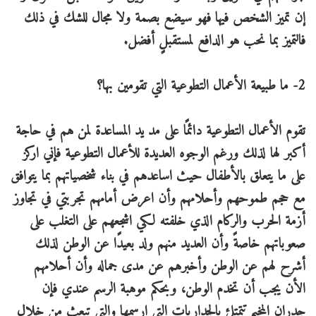
إن تميز الشخص فيها فهو سيضع بصمة ولا مجال للشك في ذلك
فالتميز بما نحب هو الدافع لمستقبلٍ أفضل.
2- ما طبيعة الأعمال التطوعية التي تقومين بها؟
تقوم الأعمال التطوعية دائمًا على مد يد المساعدة لمن هم في حاجة
أكبر لها لذلك ورغم الوجوه العديدة للأعمال التطوعية فإني اركز
على ما يتعلق بالأطفال حيث اساعدهم في بناء شخصياتهم بما يتوافق
مع حجم طموحهم وأحلامهم وأن اعرض أمامهم تجربتي في تجاوز
أزمة الحرب والركام الذي خلفته لكي اشجعهم على التغلب على
صعوباتهم خاصةً وأن العديد منهم ولد بعيدًا عن الوطن لذلك
أشرح لهم عن الوطن وأخبرهم عن مدى جماله وأن أحلامهم
الأن يجب أن تخدم الوطن، وبحكم موهبة الرسم عندي فإن
جدران المخيم تتمتلئ بالجداريات التي ارسمها والتي تبعث من خلال