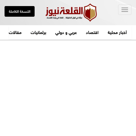
Togg
النسخة الكاملة
navig
أخبار محلية
اقتصاد
عربي و دولي
برلمانيات
مقالات