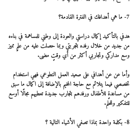
7- ما هي أهدافك في الفترة القادمة؟
هدفي بالتأكيد إكمال دراستي والعودة إلى وطني للمساهمة في بناءه
من جديد من خلال رفده بتجربتي وبما حصلت عليه من علمٍ مميز
وسع مداركي وتجاربي أكثر من أي وقتٍ مضى.
وأما عن عن أهدافي على صعيد العمل التطوعي فهي استخدام
تخصصي فيما يتلائم مع حاجة المخيم بالإضافة إلى اكمال ما سبق
من مساعدةٍ للأطفال ورفدهم بتجارب جديدة تعطيهم مجالًا أوسع
للتفكير وللحلم.
8- بكلمة واحدة بماذا تصفي الأشياء التالية ؟