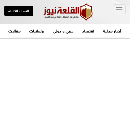
Togg
النسخة الكاملة
navig
أخبار محلية
اقتصاد
عربي و دولي
برلمانيات
مقالات