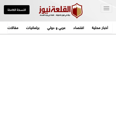
Togg
النسخة الكاملة
navig
أخبار محلية
اقتصاد
عربي و دولي
برلمانيات
مقالات