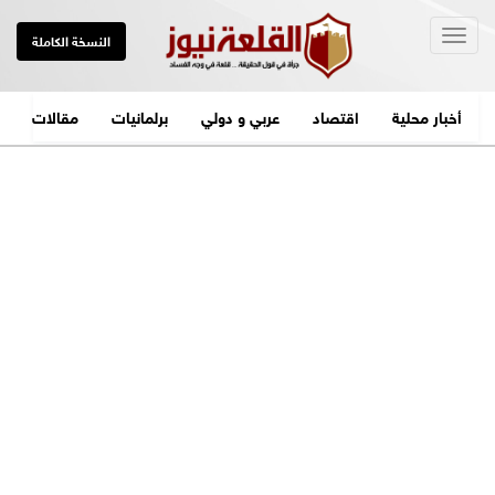
Togg
النسخة الكاملة
navig
أخبار محلية
اقتصاد
عربي و دولي
برلمانيات
مقالات