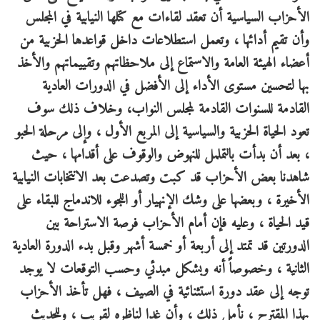
الأحزاب السياسية أن تعقد لقاءات مع كتلها النيابية في المجلس
وأن تقيم أدائها ، وتعمل استطلاعات داخل قواعدها الحزبية من
أعضاء الهيئة العامة والاستماع إلى ملاحظاتهم وتقييماتهم والأخذ
بها لتحسين مستوى الأداء إلى الأفضل في الدورات العادية
القادمة للسنوات القادمة لمجلس النواب، وخلاف ذلك سوف
تعود الحياة الحزبية والسياسية إلى المربع الأول ، وإلى مرحلة الحبو
، بعد أن بدأت بالتململ للنهوض والوقوف على أقدامها ، حيث
شاهدنا بعض الأحزاب قد كبت وتصدعت بعد الانتخابات النيابية
الأخيرة ، وبعضها على وشك الإنهيار أو اللجوء للاندماج للبقاء على
قيد الحياة ، وعليه فإن أمام الأحزاب فرصة الاستراحة بين
الدورتين قد تمتد إلى أربعة أو خمسة أشهر وقبل بدء الدورة العادية
الثانية ، وخصوصاً أنه وبشكل مبدئي وحسب التوقعات لا يوجد
توجه إلى عقد دورة استثنائية في الصيف ، فهل تأخذ الأحزاب
بهذا المقترح ، نأمل ذلك ، وأن غدا لناظره لقريب ، وللحديث