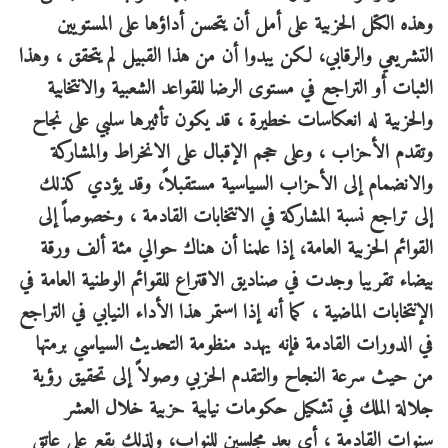
وهذه الكتل الحزبية على أمل أن يتحسن أداؤها على المستويين
التشريعي والرقابي، لكن يبدوا أن من هذا القبيل لم يتحقق ، وهذا
الثبات أو التراجع في مستوى الرضا للقواعد الشعبية والانتخابية
والحزبية له انعكاسات خطيرة ، قد يكون تأثيرها سلبي على نجاح
وتقدم الأحزاب ، وعلى حجم الإقبال على الانخراط والمشاركة
والانضمام إلى الأحزاب السياسية مستقبلاً، وقد يؤدي كذلك
إلى تراجع نسبة المشاركة في الانتخابات القادمة ، وخصوصاً إلى
القوائم الحزبية العامة، إذا علمنا أن هناك حوالي مئة ألف ورقة
بيضاء تقريبا وجدت في صناديق الاقتراع للقوائم الوطنية العامة في
الإنتخابات الماضية ، كما أنه إذا استمر هذا الأداء النيابي في التراجع
في الدورات القادمة فإنه يهدد منظومة التحديث السياسي برمتها
من حيث سرعة النجاح والتقدم الحزبي وصولاً إلى تحقيق رؤية
جلالة الملك في تشكيل حكومات نيابية حزبية خلال العشر
سنوات القادمة ، أي بعد مجلسين للنواب، ولذلك يقع على عاتق