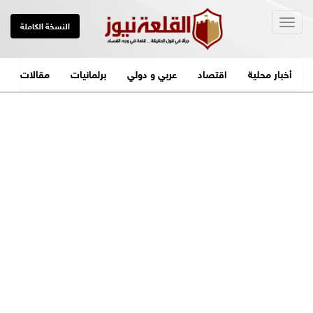
Togg
النسخة الكاملة
navig
أخبار محلية
اقتصاد
عربي و دولي
برلمانيات
مقالات