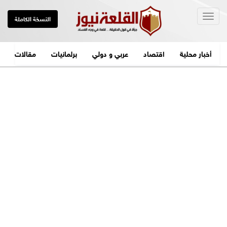
Togg
النسخة الكاملة
navig
أخبار محلية
اقتصاد
عربي و دولي
برلمانيات
مقالات