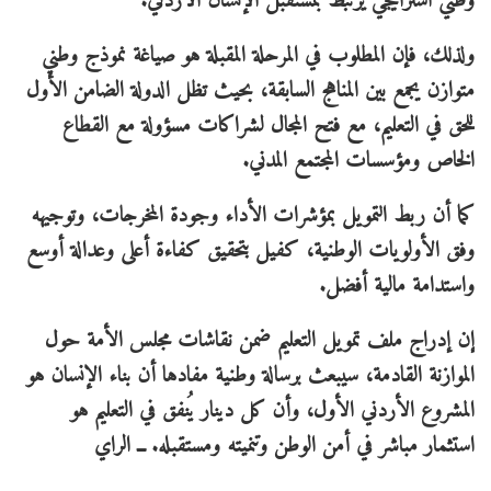
وطني استراتيجي يرتبط بمستقبل الإنسان الأردني.
ولذلك، فإن المطلوب في المرحلة المقبلة هو صياغة نموذج وطني
متوازن يجمع بين المناهج السابقة، بحيث تظل الدولة الضامن الأول
للحق في التعليم، مع فتح المجال لشراكات مسؤولة مع القطاع
الخاص ومؤسسات المجتمع المدني.
كما أن ربط التمويل بمؤشرات الأداء وجودة المخرجات، وتوجيهه
وفق الأولويات الوطنية، كفيل بتحقيق كفاءة أعلى وعدالة أوسع
واستدامة مالية أفضل.
إن إدراج ملف تمويل التعليم ضمن نقاشات مجلس الأمة حول
الموازنة القادمة، سيبعث برسالة وطنية مفادها أن بناء الإنسان هو
المشروع الأردني الأول، وأن كل دينار يُنفق في التعليم هو
استثمار مباشر في أمن الوطن وتنميته ومستقبله. ــ الراي