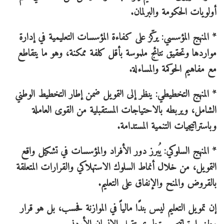
أولويات الحكومة والبرلمان.
* المنهج المؤسسي: يركّز على كفاءة المؤسسات التعليمية في إدارة
مواردها وتحقيق نتائج ملموسة بأقل كلفة ممكنة، وهو ما يتقاطع
مع مفاهيم الحوكمة والمساءلة.
* المنهج التخطيطي: ينظر إلى التمويل ضمن إطار التخطيط الوطني
الشامل، ويربطه بالاحتياجات المستقبلية من القوى العاملة
وباستراتيجيات التنمية المستدامة.
* المنهج السلوكي: يُبرز دور الأفراد والمؤسسات في تشكيل واقع
التمويل، من خلال أنماط السلوك الاستهلاكي والقرارات المتعلقة
بالقروض والمنح والإنفاق على التعليم.
إن تمويل التعليم ليس بندًا مالياً في الموازنة فحسب، بل هو قرار