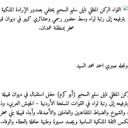
ونجله صبري احمد محمد السيد
لركن المظلي نايل سليم السحيم (أبو كرم) حفل استقبال في ديوان قبيلة 
بترفيعه إلى رتبة لواء في القوات المسلحة الأردنية – الجيش العربي، وذ
لشيوخ والضباط المتقاعدين والعاملين والأصدقاء وأبناء قبيلة بني صخر،
عكس الثقة الملكية السامية ويجسد مسيرة وطنية حافلة بالعطاء والوفاء.