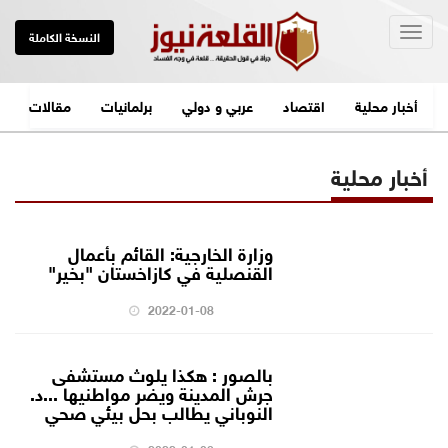
Togg
النسخة الكاملة
navig
أخبار محلية
اقتصاد
عربي و دولي
برلمانيات
مقالات
أخبار محلية
وزارة الخارجية: القائم بأعمال
القنصلية في كازاخستان "بخير"
2022-01-08
بالصور : هكذا يلوث مستشفى
جرش المدينة ويضر مواطنيها ...د.
النوباني يطالب بحل بيئي صحي