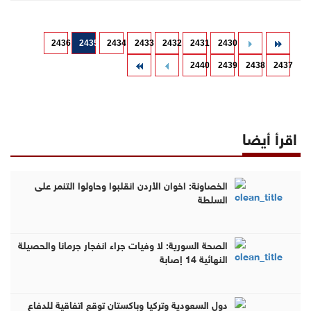
2436
2435
2434
2433
2432
2431
2430
2440
2439
2438
2437
اقرأ أيضا
الخصاونة: اخوان الأردن انقلبوا وحاولوا التنمر على
السلطة
الصحة السورية: لا وفيات جراء انفجار جرمانا والحصيلة
النهائية 14 إصابة
دول السعودية وتركيا وباكستان توقع اتفاقية للدفاع