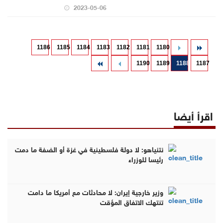
2023-05-06
1186
1185
1184
1183
1182
1181
1180
1190
1189
1188
1187
اقرأ أيضا
نتنياهو: لا دولة فلسطينية في غزة أو الضفة ما دمت
رئيسا للوزراء
وزير خارجية إيران: لا محادثات مع أمريكا ما دامت
تنتهك الاتفاق المؤقت