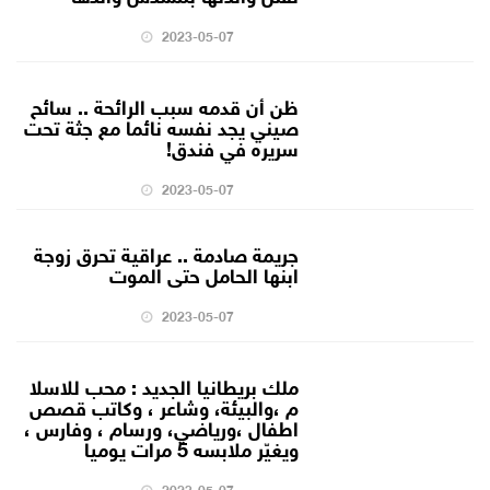
2023-05-07
ظن أن قدمه سبب الرائحة .. سائح
صيني يجد نفسه نائما مع جثة تحت
سريره في فندق!
2023-05-07
جريمة صادمة .. عراقية تحرق زوجة
ابنها الحامل حتى الموت
2023-05-07
ملك بريطانيا الجديد : محب للاسلا
م ،والبيئة، وشاعر ، وكاتب قصص
اطفال ،ورياضي، ورسام ، وفارس ،
ويغيّر ملابسه 5 مرات يوميا
2023-05-07