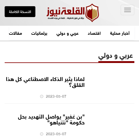
Togg
النسخة الكاملة
navig
أخبار محلية
اقتصاد
عربي و دولي
برلمانيات
مقالات
عربي و دولي
لماذا يثير الذكاء الاصطناعي كل هذا
القلق؟
2023-05-07
"بن غفير" يواصل التهديد بحل
حكومة "نتنياهو"
2023-05-07