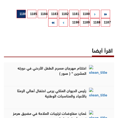
1186
1185
1184
1183
1182
1181
1180
1190
1189
1188
1187
اقرأ أيضا
اختتام مهرجان مسرح الطفل الأردني في دورته
العشرين " ( صور )
رئيس الديوان الملكي يرعى احتفال أهالي الرمثا
بالأعياد والمناسبات الوطنية
عُمان: مفاوضات ترتيبات الملاحة في مضيق هرمز