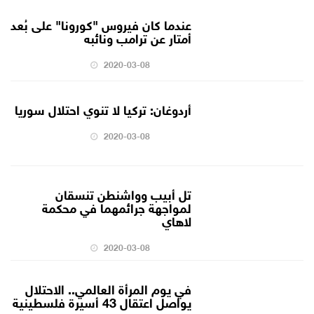
عندما كان فيروس "كورونا" على بُعد
أمتار عن ترامب ونائبه
2020-03-08
أردوغان: تركيا لا تنوي احتلال سوريا
2020-03-08
تل أبيب وواشنطن تنسقان
لمواجهة جرائمهما في محكمة
لاهاي
2020-03-08
في يوم المرأة العالمي.. الاحتلال
يواصل اعتقال 43 أسيرة فلسطينية