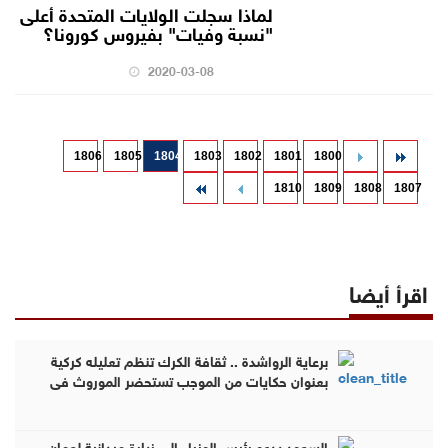
لماذا سجلت الولايات المتحدة أعلى
"نسبة وفيات" بفيروس كورونا؟
2020-03-08
1806
1805
1804
1803
1802
1801
1800
1810
1809
1808
1807
اقرأ أيضا
برعاية الرواشدة .. ثقافة الكرك تنظم تعليله كركية
بعنوان حكايات من الموجب تستحضر الموروث في
مضارب قبيلة العمرو ( صور )
السعود يدعو رئيس الوزراء إلى زيارة ميدانية لعمان