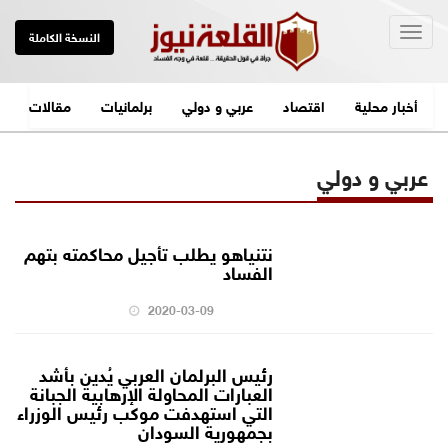
Togg
النسخة الكاملة
navig
أخبار محلية
اقتصاد
عربي و دولي
برلمانيات
مقالات
عربي و دولي
نتنياهو يطلب تأجيل محاكمته بتهم
الفساد
2020-03-09
رئيس البرلمان العربي يُدين بأشد
العبارات المحاولة الإرهابية الجبانة
التي استهدفت موكب رئيس الوزراء
بجمهورية السودان