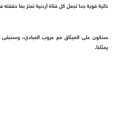
ذاتية قوية جدا تجعل كل فتاة أردنية تعتز بما حققته 
سنكون على الميثاق مع عروب العبادي، وسنبقى عل
يمثلنا.