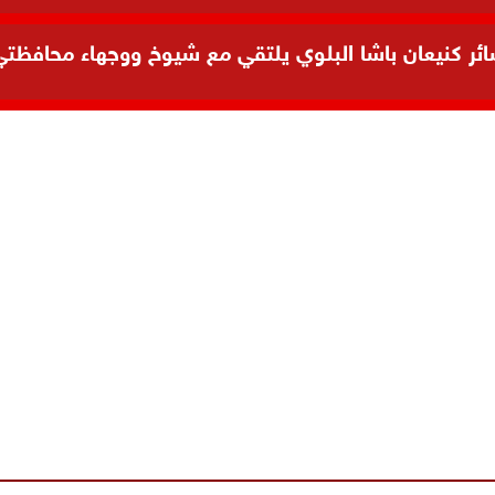
 كنيعان باشا البلوي يلتقي مع شيوخ ووجهاء محافظتي ال