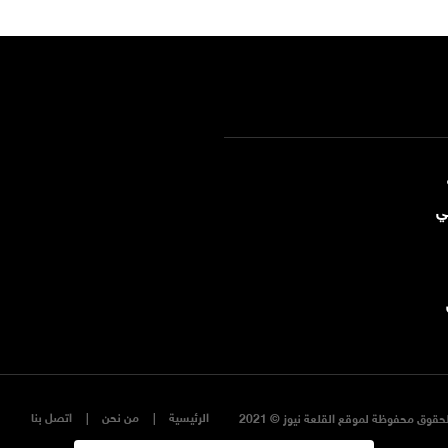
ي
الرئيسية
من نحن
اتصل بنا
حقوق محفوظة لموقع القلعة نيوز © 2021